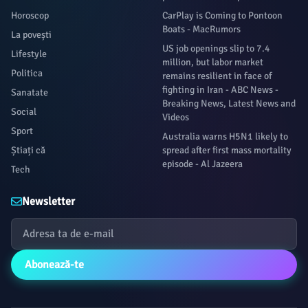
Horoscop
CarPlay is Coming to Pontoon
Boats - MacRumors
La povești
US job openings slip to 7.4
Lifestyle
million, but labor market
Politica
remains resilient in face of
fighting in Iran - ABC News -
Sanatate
Breaking News, Latest News and
Social
Videos
Sport
Australia warns H5N1 likely to
Știați că
spread after first mass mortality
episode - Al Jazeera
Tech
Newsletter
Abonează-te