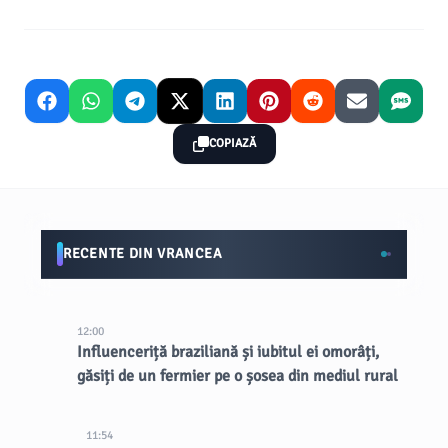
COPIAZĂ
RECENTE DIN VRANCEA
12:00
Influenceriță braziliană și iubitul ei omorâți,
găsiți de un fermier pe o șosea din mediul rural
11:54