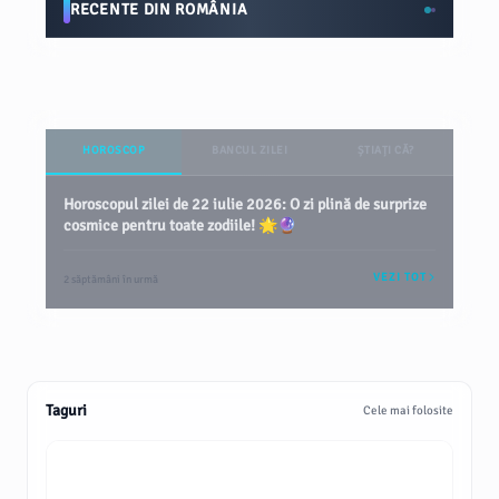
RECENTE DIN ROMÂNIA
HOROSCOP
BANCUL ZILEI
ȘTIAȚI CĂ?
Horoscopul zilei de 22 iulie 2026: O zi plină de surprize
cosmice pentru toate zodiile! 🌟🔮
VEZI TOT
2 săptămâni în urmă
Taguri
Cele mai folosite