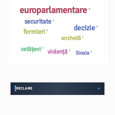
europarlamentare
8
securitate
4
decizie
5
fermieri
4
anchetă
3
cetățeni
3
violență
3
Sinaia
2
RECLAME