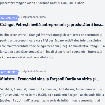
judecătorii stagiari Maria-Giovanna Rossi și Dan Radu Gabriel.
Articol postat cu 1 săptămână în urmă
ACTUALITATE
Crângul Petrești invită antreprenorii și producătorii locali
să-și dezvolte afacerile în cea mai vizitată zonă de
În plin sezon estival, Crângul Petrești anunță deschiderea de oportunități
agrement din Vrancea
pentru antreprenorii care vor să își desfășoare activitatea într-una dintre
cele mai frecventate zone de agrement din județ. Administrația Crângului a
lansat un apel către producătorii locali și operatorii economici, interesați
să ofere servicii și produse vizitatorilor.
Articol postat cu 1 săptămână în urmă
ACTUALITATE
Ministrul Economiei vine la Focșani! Darău va vizita și
fabrica de tablă a proaspătului membru al USR Vrancea,
Sâmbătă, 1 august, ministrul Economiei, Digitalizării, Antreprenoriatului
Valentin Rezmeriță
și Turismului, Irineu Darău (USR), dă o raită prin Focșani, acolo unde filiala
județeană a „Uniunii” a organizat o serie de întâlniri cu reprezentanți ai