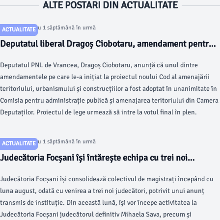
ALTE POSTARI DIN ACTUALITATE
Articol postat cu 1 săptămână în urmă
ACTUALITATE
Deputatul liberal Dragoș Ciobotaru, amendament pentru
construirea anexelor gospodărești din mediul rural
Deputatul PNL de Vrancea, Dragoș Ciobotaru, anunță că unul dintre
amendamentele pe care le-a inițiat la proiectul noului Cod al amenajării
teritoriului, urbanismului și construcțiilor a fost adoptat în unanimitate în
Comisia pentru administrație publică și amenajarea teritoriului din Camera
Deputaților. Proiectul de lege urmează să intre la votul final în plen.
Articol postat cu 1 săptămână în urmă
ACTUALITATE
Judecătoria Focșani își întărește echipa cu trei noi
magistrați din luna august
Judecătoria Focșani își consolidează colectivul de magistrați începând cu
luna august, odată cu venirea a trei noi judecători, potrivit unui anunț
transmis de instituție. Din această lună, își vor începe activitatea la
Judecătoria Focșani judecătorul definitiv Mihaela Sava, precum și