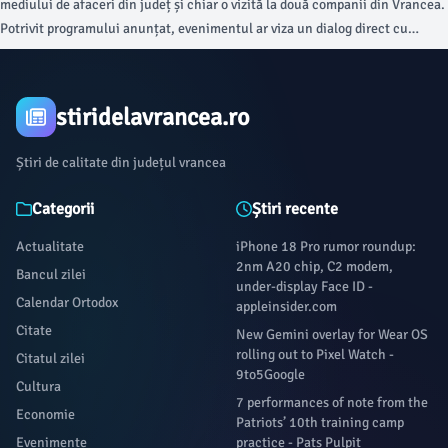
mediului de afaceri din județ și chiar o vizită la două companii din Vrancea.
Potrivit programului anunțat, evenimentul ar viza un dialog direct cu
antreprenorii vrânceni privind provocările cu care se confruntă,
oportunitățile de dezvoltare și măsurile prin care autoritățile centrale pot
contribui la crearea unui mediu economic mai competitiv și mai predictibil.
stiridelavrancea.ro
Știri de calitate din județul vrancea
Categorii
Știri recente
Actualitate
iPhone 18 Pro rumor roundup:
2nm A20 chip, C2 modem,
Bancul zilei
under-display Face ID -
Calendar Ortodox
appleinsider.com
Citate
New Gemini overlay for Wear OS
rolling out to Pixel Watch -
Citatul zilei
9to5Google
Cultura
7 performances of note from the
Economie
Patriots’ 10th training camp
Evenimente
practice - Pats Pulpit