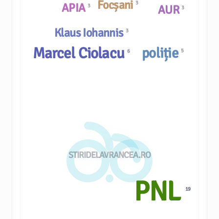
Focșani
3
APIA
3
AUR
3
Klaus Iohannis
3
Marcel Ciolacu
poliție
5
6
STIRIDELAVRANCEA.RO
PNL
19