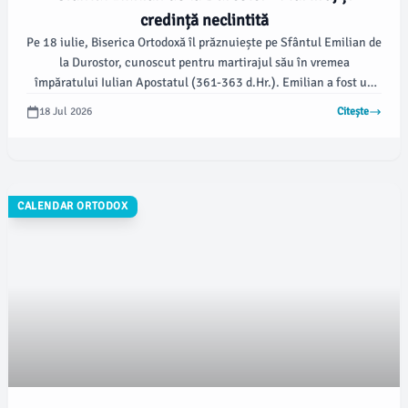
credință neclintită
Pe 18 iulie, Biserica Ortodoxă îl prăznuiește pe Sfântul Emilian de
la Durostor, cunoscut pentru martirajul său în vremea
împăratului Iulian Apostatul (361-363 d.Hr.). Emilian a fost un
soldat creștin care a refuzat să aducă jertfă zeilor păgâni, motiv
18 Jul 2026
Citește
pentru care a fost supus la chinuri grele.
CALENDAR ORTODOX