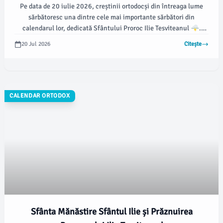
Pe data de 20 iulie 2026, creștinii ortodocși din întreaga lume
sărbătoresc una dintre cele mai importante sărbători din
calendarul lor, dedicată Sfântului Proroc Ilie Tesviteanul 🌩️.
Această zi este marcată cu o cruce roșie în calendar, simbolizând
20 Jul 2026
Citește
importanța deosebită a sărbătorii.
CALENDAR ORTODOX
Sfânta Mănăstire Sfântul Ilie și Prăznuirea