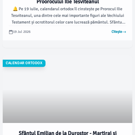
Proorocului Ilie Tesviteanul
🔔 Pe 19 iulie, calendarul ortodox îl cinstește pe Prorocul Ilie
Tesviteanul, una dintre cele mai importante figuri ale Vechiului
Testament și ocrotitorul celor care lucrează pământul. Sfântul
Ilie este cunoscut pentru râvna lui față de Dumnezeu și a fost un
19 Jul 2026
Citește
apărător fervent al monoteismului în fața practicilor păgâne.
CALENDAR ORTODOX
Sfântul Emilian de la Durostor - Martiraj și