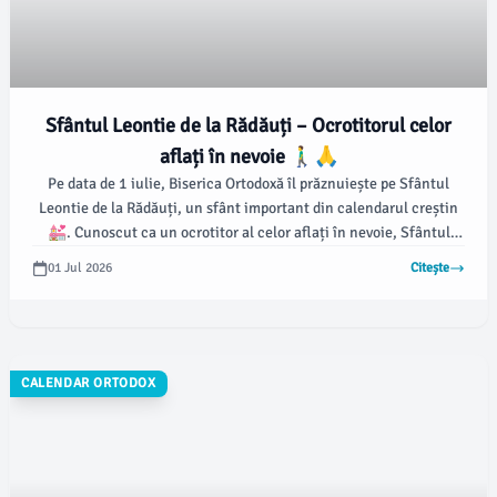
Sfântul Leontie de la Rădăuți – Ocrotitorul celor
aflați în nevoie 🚶‍♂️🙏
Pe data de 1 iulie, Biserica Ortodoxă îl prăznuiește pe Sfântul
Leontie de la Rădăuți, un sfânt important din calendarul creștin
💒. Cunoscut ca un ocrotitor al celor aflați în nevoie, Sfântul
Leontie este venerat de credincioși pentru viața sa plină de
01 Jul 2026
Citește
smerenie și milostenie.
CALENDAR ORTODOX