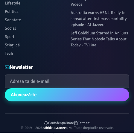
Lifestyle
Videos
Politica
Australia warns H5N1 likely to
spread after first mass mortality
Sanatate
episode - Al Jazeera
Social
Jeff Goldblum Starred In An '80s
Sport
Series That Nobody Talks About
Știați că
Today - TVLine
Tech
Newsletter
Abonează-te
Confidențialitate
Termeni
© 2019 – 2026
stiridelavrancea.ro
. Toate drepturile rezervate.