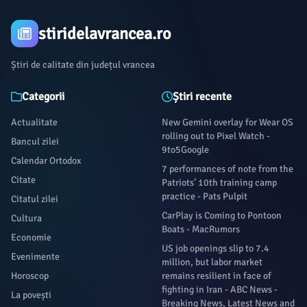
stiridelavrancea.ro
Știri de calitate din județul vrancea
Categorii
Știri recente
Actualitate
New Gemini overlay for Wear OS
rolling out to Pixel Watch -
Bancul zilei
9to5Google
Calendar Ortodox
7 performances of note from the
Citate
Patriots’ 10th training camp
practice - Pats Pulpit
Citatul zilei
CarPlay is Coming to Pontoon
Cultura
Boats - MacRumors
Economie
US job openings slip to 7.4
Evenimente
million, but labor market
Horoscop
remains resilient in face of
fighting in Iran - ABC News -
La povești
Breaking News, Latest News and