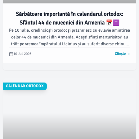
Sărbătoare importantă în calendarul ortodox:
Sfântul 44 de mucenici din Armenia 📅✝️
Pe 10 iulie, credincioșii ortodocși prăznuiesc cu evlavie amintirea
celor 44 de mucenici din Armenia. Acești sfinți mărturisitori au
trăit pe vremea împăratului Licinius și au suferit diverse chinuri
pentru credința lor în Hristos, alegând să-și păstreze credința în
10 Jul 2026
Citește
ciuda persecuțiilor dure.
CALENDAR ORTODOX