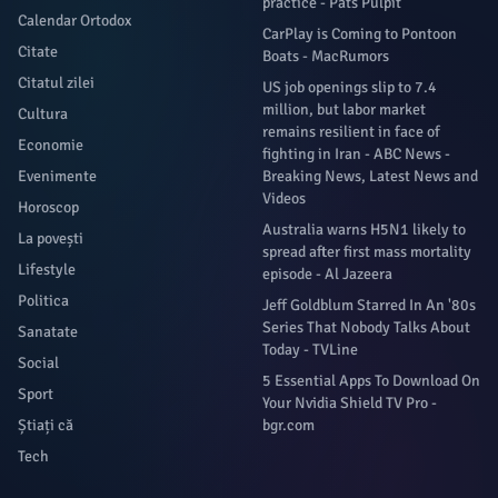
practice - Pats Pulpit
Calendar Ortodox
CarPlay is Coming to Pontoon
Citate
Boats - MacRumors
Citatul zilei
US job openings slip to 7.4
million, but labor market
Cultura
remains resilient in face of
Economie
fighting in Iran - ABC News -
Evenimente
Breaking News, Latest News and
Videos
Horoscop
Australia warns H5N1 likely to
La povești
spread after first mass mortality
Lifestyle
episode - Al Jazeera
Politica
Jeff Goldblum Starred In An '80s
Series That Nobody Talks About
Sanatate
Today - TVLine
Social
5 Essential Apps To Download On
Sport
Your Nvidia Shield TV Pro -
Știați că
bgr.com
Tech