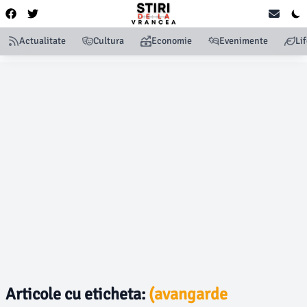
Actualitate
Cultura
Economie
Evenimente
Li
Articole cu eticheta:
(avangarde