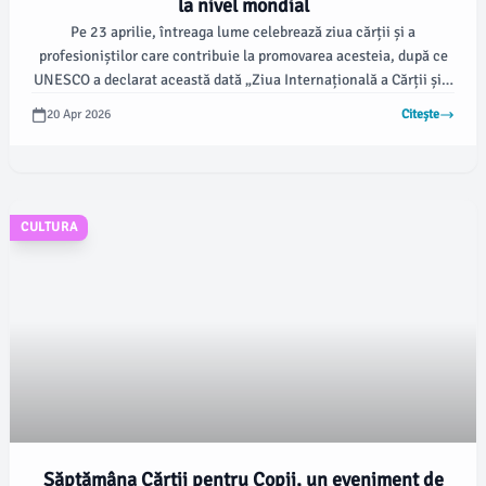
la nivel mondial
Pe 23 aprilie, întreaga lume celebrează ziua cărții și a
profesioniștilor care contribuie la promovarea acesteia, după ce
UNESCO a declarat această dată „Ziua Internațională a Cărții și a
Drepturilor de Autor” în 1995. Această zi coincide cu
20 Apr 2026
Citește
comemorarea a doi mari scriitori ai literaturii universale, William
Shakespeare și Miguel de Cervantes.
CULTURA
Săptămâna Cărții pentru Copii, un eveniment de