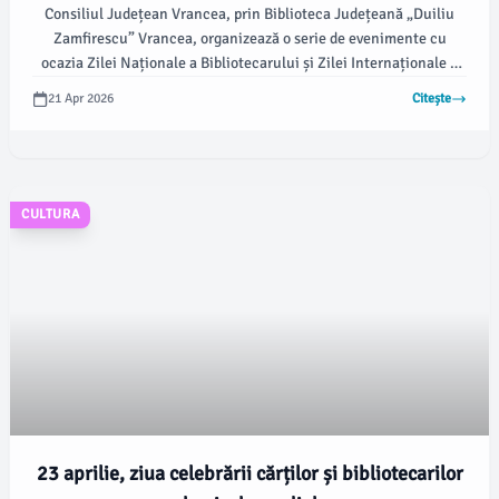
Consiliul Județean Vrancea, prin Biblioteca Județeană „Duiliu
Zamfirescu” Vrancea, organizează o serie de evenimente cu
ocazia Zilei Naționale a Bibliotecarului și Zilei Internaționale a
Cărții, pe 23 aprilie 2026. Activitățile se vor desfășura în cadrul
21 Apr 2026
Citește
Săptămânii Bibliotecarului în Vrancea și vor include prezentări și
dezbateri la sediile bibliotecii, potrivit vrancea24.ro.
CULTURA
23 aprilie, ziua celebrării cărților și bibliotecarilor