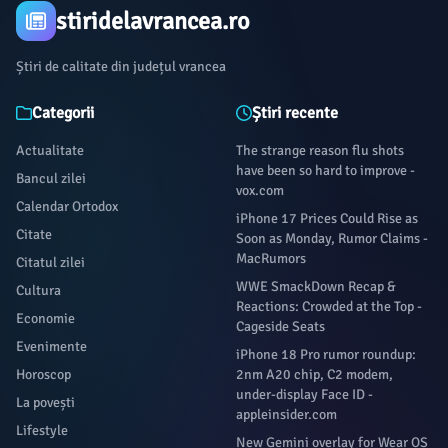
stiridelavrancea.ro
Știri de calitate din județul vrancea
Categorii
Știri recente
Actualitate
The strange reason flu shots
have been so hard to improve -
Bancul zilei
vox.com
Calendar Ortodox
iPhone 17 Prices Could Rise as
Citate
Soon as Monday, Rumor Claims -
MacRumors
Citatul zilei
WWE SmackDown Recap &
Cultura
Reactions: Crowded at the Top -
Economie
Cageside Seats
Evenimente
iPhone 18 Pro rumor roundup:
Horoscop
2nm A20 chip, C2 modem,
under-display Face ID -
La povești
appleinsider.com
Lifestyle
New Gemini overlay for Wear OS