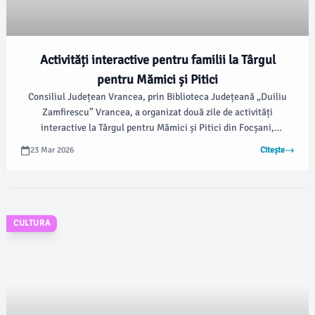
Activități interactive pentru familii la Târgul
pentru Mămici și Pitici
Consiliul Județean Vrancea, prin Biblioteca Județeană „Duiliu
Zamfirescu” Vrancea, a organizat două zile de activități
interactive la Târgul pentru Mămici și Pitici din Focșani,
desfășurat pe 21 și 22 martie. Evenimentul, organizat de
23 Mar 2026
Citește
Promotis și Focșani Mall, a adus împreună familii, copii și părinți
interesați de activități educative și produse utile pentru
dezvoltarea celor mici.
CULTURA