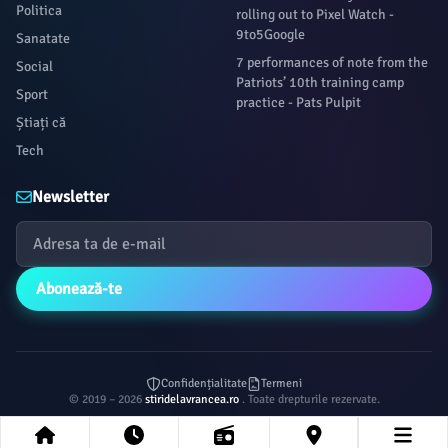
Politica
rolling out to Pixel Watch -
9to5Google
Sanatate
7 performances of note from the
Social
Patriots’ 10th training camp
Sport
practice - Pats Pulpit
Știați că
Tech
Newsletter
Abonează-te
Confidențialitate
Termeni
© 2019 – 2026
stiridelavrancea.ro
. Toate drepturile rezervate.