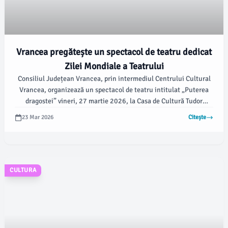
Vrancea pregătește un spectacol de teatru dedicat
Zilei Mondiale a Teatrului
Consiliul Județean Vrancea, prin intermediul Centrului Cultural
Vrancea, organizează un spectacol de teatru intitulat „Puterea
dragostei” vineri, 27 martie 2026, la Casa de Cultură Tudor
Vornicu din Adjud, începând cu ora 18:00. Evenimentul are rolul
23 Mar 2026
Citește
de a celebra Ziua Mondială a Teatrului, promovând astfel arta
dramatică în rândul publicului vrâncean.
CULTURA