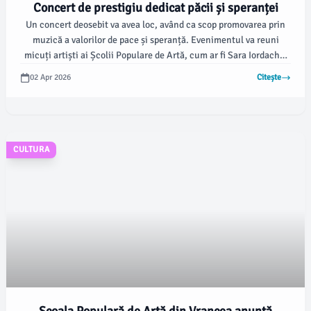
Concert de prestigiu dedicat păcii și speranței
Un concert deosebit va avea loc, având ca scop promovarea prin
muzică a valorilor de pace și speranță. Evenimentul va reuni
micuți artiști ai Școlii Populare de Artă, cum ar fi Sara Iordache,
Teodora Palade, Alexandru Lazăr, Cristian Nechifor și Ionuț
02 Apr 2026
Citește
Coroiu, care sunt îndrumați de profesori dedicați.
CULTURA