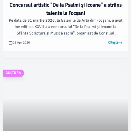
Concursul artistic "De la Psalmi și Icoane" a strâns
talente la Focșani
Pe data de 31 martie 2026, la Galeriile de Artă din Focșani, a avut
loc ediția a XXVII-a a concursului "De la Psalmi și Icoane la
Sfânta Scriptură și Muzică sacră", organizat de Consiliul
Județean Vrancea prin Centrul Cultural Vrancea. Acest
02 Apr 2026
Citește
eveniment a celebrat arta tradițională și simbolistica religioasă,
reunind creatori din întreaga țară, conform vrancea24.ro.
CULTURA