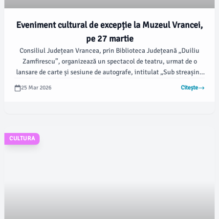
Eveniment cultural de excepție la Muzeul Vrancei,
pe 27 martie
Consiliul Județean Vrancea, prin Biblioteca Județeană „Duiliu
Zamfirescu”, organizează un spectacol de teatru, urmat de o
lansare de carte și sesiune de autografe, intitulat „Sub streașina
Luceafărului de sidef”. Potrivit vrancea24.ro, evenimentul va
25 Mar 2026
Citește
avea loc vineri, 27 martie 2026, la ora 16.00, în Foaierul
Muzeului Vrancei, situat pe str.
CULTURA