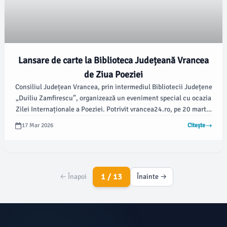
Lansare de carte la Biblioteca Județeană Vrancea
de Ziua Poeziei
Consiliul Județean Vrancea, prin intermediul Bibliotecii Județene
„Duiliu Zamfirescu”, organizează un eveniment special cu ocazia
Zilei Internaționale a Poeziei. Potrivit vrancea24.ro, pe 20 martie
2026, de la ora 12.00, va avea loc lansarea a două volume
17 Mar 2026
Citește
semnate de autoarele Constanța Cornilă și Geanina Bîrlădeanu.
1 / 13
← Înapoi
Înainte →