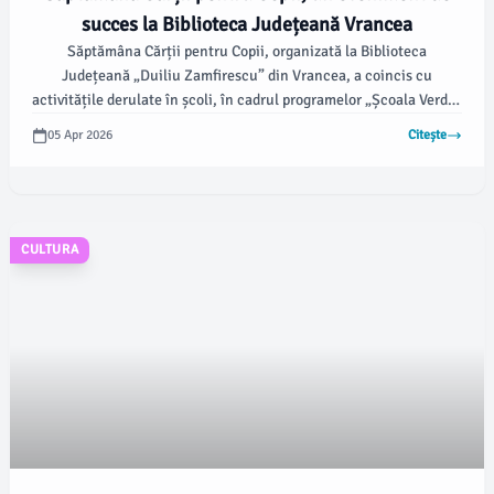
succes la Biblioteca Județeană Vrancea
Săptămâna Cărții pentru Copii, organizată la Biblioteca
Județeană „Duiliu Zamfirescu” din Vrancea, a coincis cu
activitățile derulate în școli, în cadrul programelor „Școala Verde”
și „Școala Altfel”. Potrivit vrancea24.ro, cu ocazia Zilei
05 Apr 2026
Citește
Internaționale a Cărții pentru Copii, unitățile de învățământ au
desfășurat activități educaționale menite să promoveze lectura.
CULTURA