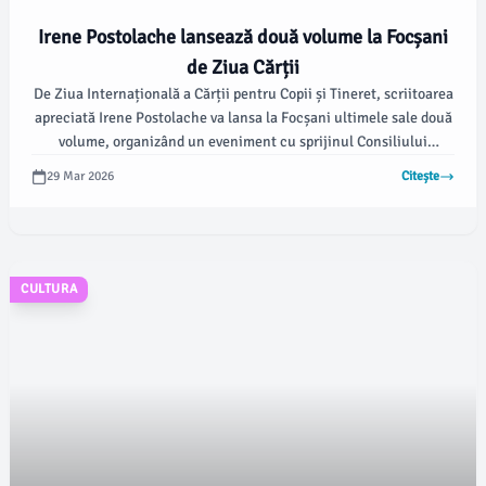
Irene Postolache lansează două volume la Focșani
de Ziua Cărții
De Ziua Internațională a Cărții pentru Copii și Tineret, scriitoarea
apreciată Irene Postolache va lansa la Focșani ultimele sale două
volume, organizând un eveniment cu sprijinul Consiliului
Județean Vrancea și al Bibliotecii Județene „Duiliu Zamfirescu”
29 Mar 2026
Citește
Vrancea. Publicul este invitat să participe la această întâlnire
specială, dedicată iubitorilor de literatură pentru copii.
CULTURA