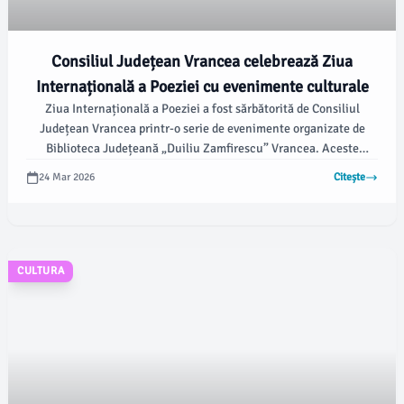
Consiliul Județean Vrancea celebrează Ziua
Internațională a Poeziei cu evenimente culturale
Ziua Internațională a Poeziei a fost sărbătorită de Consiliul
Județean Vrancea printr-o serie de evenimente organizate de
Biblioteca Județeană „Duiliu Zamfirescu” Vrancea. Aceste
activități au vizat literatura contemporană și dialogul cultural,
24 Mar 2026
Citește
incluzând lansări de carte, momente artistice, activități
interactive de lectură și expoziții tematice.
CULTURA