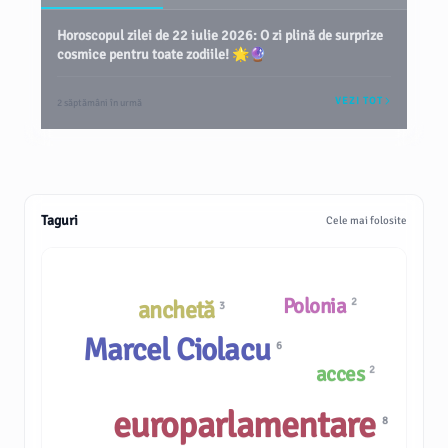
Horoscopul zilei de 22 iulie 2026: O zi plină de surprize
cosmice pentru toate zodiile! 🌟🔮
VEZI TOT
2 săptămâni în urmă
Taguri
Cele mai folosite
Polonia
anchetă
2
3
Marcel Ciolacu
6
acces
2
europarlamentare
8