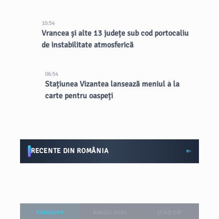
10:54
Vrancea și alte 13 județe sub cod portocaliu
de instabilitate atmosferică
06:54
Stațiunea Vizantea lansează meniul à la
carte pentru oaspeți
RECENTE DIN ROMÂNIA
HOROSCOP
BANCUL ZILEI
ȘTIAȚI CĂ?