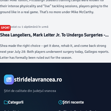
Under Mike Tomlin, Pittsburgh Steelers training camps were known for
vdShow = document.getElementById('vdt_show'), vdHide =
their intense physicality and “live” tackling sessions, players going to the
document.getElementById('vdt_hide'); } vdContainer.hidden = !(vdContainer
ground like in a real game. That’s no more under Mike McCarthy.
show/hide elements if (vdContainer.hidden) { vdShow.hidden = false; vdHide
{ if (!flagCaption) { flagCaption = true; fireCaptionAnalytics() } vdShow.hid
vdHide.hidden = false; } }); function fireCaptionAnalytics () { let analytics =
Articol postat cu 1 săptămână în urmă
SPORT
document.getElementById("pageAnalytics"); try { if (analytics) {
Shea Langeliers, Mark Leiter Jr. To Undergo Surgeries -
analytics.fireEvent(`${ga_data.route.basePageType}|${section}|${subsecti
MLB Trade Rumors
} else { if (window.newrelic) window.newrelic.noticeError('page analytics ta
Shea made the right choice – get it done, rehab it, and come back strong
catch (e) { if (window.newrelic) window.newrelic.noticeError(e); } } }()); S
next year July 28: Both players underwent surgery today, Gallegos reports.
delivering quality starts when the Brewers need them mostRookie Shane D
Leiter has formally been ruled out for the season.
with other starting pitchers injured and consistently delivered strong outin
late.The Milwaukee Brewers kicked off their trade-deadline weekend moves 
working out a deal with the Cleveland Guardians.
stiridelavrancea.ro
Știri de calitate din județul vrancea
Categorii
Știri recente