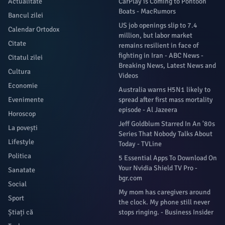
Actualitate
CarPlay is Coming to Pontoon
Boats - MacRumors
Bancul zilei
US job openings slip to 7.4
Calendar Ortodox
million, but labor market
Citate
remains resilient in face of
fighting in Iran - ABC News -
Citatul zilei
Breaking News, Latest News and
Cultura
Videos
Economie
Australia warns H5N1 likely to
Evenimente
spread after first mass mortality
episode - Al Jazeera
Horoscop
Jeff Goldblum Starred In An '80s
La povești
Series That Nobody Talks About
Lifestyle
Today - TVLine
Politica
5 Essential Apps To Download On
Your Nvidia Shield TV Pro -
Sanatate
bgr.com
Social
My mom has caregivers around
Sport
the clock. My phone still never
Știați că
stops ringing. - Business Insider