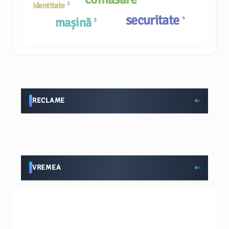
1
identitate
securitate
4
mașină
3
RECLAME
VREMEA