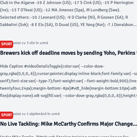
Club in the Algarve -19 Z Johnson (US); -17 S Cink (US); -15 P Harrington
(Ire); -13 T O'Neal (US); -12 MA Jimenez (Spa), M Lundberg (Swe).
Selected others: -10 J Leonard (US); -9 D Clarke (NI), R Goosen (SA); R
Sabbatini (Svk); -8 E Els (SA), D Duval (US), YE Yang (Kor); -7 J Donaldson
(Wal); -6 B Langer (Ger).
Articol postat cu 3 zile în urmă
SPORT
Brewers kick off deadline moves by sending Yoho, Perkins 
jsonline.com
Hide Caption #videoDetailsToggle{color:var( --color-dove-
gray,rgba(0,0,0,.6));cursor:pointer;display:inline-block;font-family:var(--s
serif);font-size:var(--type-7);font-weight:var( --font-weight-bold,900);lin
twentyfour,24px);margin-bottom:-8px}#vdt_hide{margin-bottom:10px}.vdt
flex{display:none}.vdt-svg{fill:var( --color-dove-gray,rgba(0,0,0,.6));height
twentyfour,24px);width:var(--spacer-twentyfour,24px)} (function() { let v
vdHide, flagCaption = false, vdToggle = document.getElementById('videoDeta
Articol postat cu 1 săptămână în urmă
SPORT
= ga_data.route.sectionName || ga_data.route.ssts.split('/'), subsection =
No Live Tackling: Mike McCarthy Confirms Major Change
ga_data.route.ssts.split('/'); vdToggle.addEventListener('click', ()=> { // qu
To Steelers Training Camp - Steelers Depot
user click if (!vdContainer) { vdContainer = document.getElementById('vide