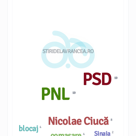
STIRIDELAVRANCEA.RO
PSD
19
PNL
19
Nicolae Ciucă
8
blocaj
4
Sinaia
2
comasare
4