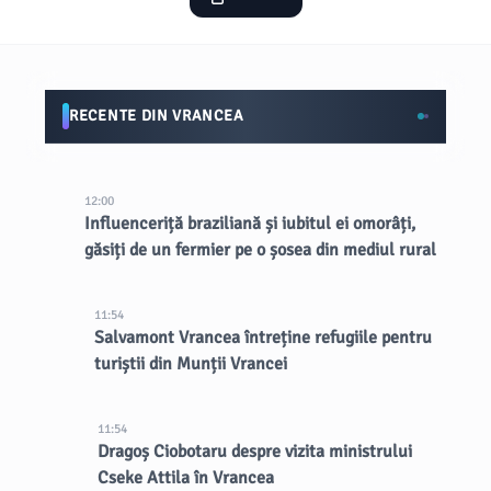
RECENTE DIN VRANCEA
12:00
Influenceriță braziliană și iubitul ei omorâți,
găsiți de un fermier pe o șosea din mediul rural
11:54
Salvamont Vrancea întreține refugiile pentru
turiștii din Munții Vrancei
11:54
Dragoș Ciobotaru despre vizita ministrului
Cseke Attila în Vrancea