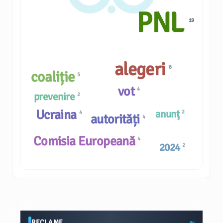
PNL
19
alegeri
8
coaliție
5
vot
4
prevenire
2
Ucraina
anunţ
2
4
autorități
4
Comisia Europeană
4
2024
2
RECLAME