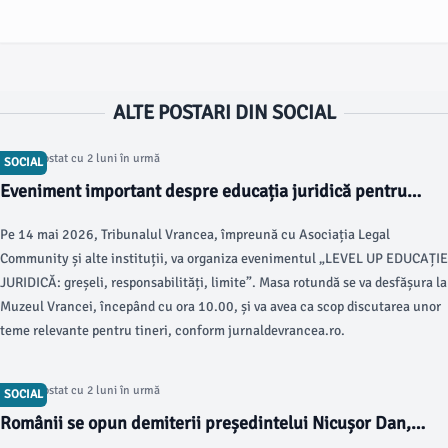
ALTE POSTARI DIN SOCIAL
Articol postat cu 2 luni în urmă
SOCIAL
Eveniment important despre educația juridică pentru
tineri la Muzeul Vrancei
Pe 14 mai 2026, Tribunalul Vrancea, împreună cu Asociația Legal
Community și alte instituții, va organiza evenimentul „LEVEL UP EDUCAȚIE
JURIDICĂ: greșeli, responsabilități, limite”. Masa rotundă se va desfășura la
Muzeul Vrancei, începând cu ora 10.00, și va avea ca scop discutarea unor
teme relevante pentru tineri, conform jurnaldevrancea.ro.
Articol postat cu 2 luni în urmă
SOCIAL
Românii se opun demiterii președintelui Nicușor Dan,
arată un sondaj INSCOP