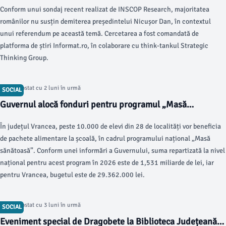
Conform unui sondaj recent realizat de INSCOP Research, majoritatea
românilor nu susțin demiterea președintelui Nicușor Dan, în contextul
unui referendum pe această temă. Cercetarea a fost comandată de
platforma de știri Informat.ro, în colaborare cu think-tankul Strategic
Thinking Group.
Articol postat cu 2 luni în urmă
SOCIAL
Guvernul alocă fonduri pentru programul „Masă
sănătoasă” în 2026
În județul Vrancea, peste 10.000 de elevi din 28 de localități vor beneficia
de pachete alimentare la școală, în cadrul programului național „Masă
sănătoasă”. Conform unei informări a Guvernului, suma repartizată la nivel
național pentru acest program în 2026 este de 1,531 miliarde de lei, iar
pentru Vrancea, bugetul este de 29.362.000 lei.
Articol postat cu 3 luni în urmă
SOCIAL
Eveniment special de Dragobete la Biblioteca Județeană