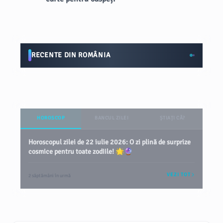
RECENTE DIN ROMÂNIA
HOROSCOP
BANCUL ZILEI
ȘTIAȚI CĂ?
Horoscopul zilei de 22 iulie 2026: O zi plină de surprize
cosmice pentru toate zodiile! 🌟🔮
VEZI TOT
2 săptămâni în urmă