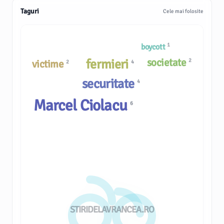
Taguri
Cele mai folosite
1
boycott
societate
fermieri
2
victime
2
4
securitate
4
Marcel Ciolacu
6
STIRIDELAVRANCEA.RO