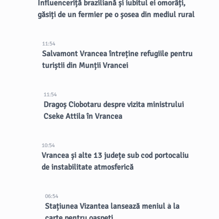
Influenceriță braziliană și iubitul ei omorâți,
găsiți de un fermier pe o șosea din mediul rural
11:54
Salvamont Vrancea întreține refugiile pentru
turiștii din Munții Vrancei
11:54
Dragoș Ciobotaru despre vizita ministrului
Cseke Attila în Vrancea
10:54
Vrancea și alte 13 județe sub cod portocaliu
de instabilitate atmosferică
06:54
Stațiunea Vizantea lansează meniul à la
carte pentru oaspeți