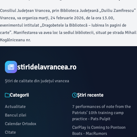
Vrancea
Consiliul Județean Vrancea, prin Biblioteca Județeană „Duiliu Zamfirescu”
Vrancea, va organiza marți, 24 februarie 2026, de la ora 13.00,
evenimentul intitulat „Dragobetele la Bibliotecă – Iubirea în pagini de
carte”. Manifestarea va avea loc la sediul bibliotecii, situat pe strada Mihail
Kogălniceanu nr.
stiridelavrancea.ro
Știri de calitate din județul vrancea
Categorii
Știri recente
Actualitate
7 performances of note from the
Patriots’ 10th training camp
Bancul zilei
practice - Pats Pulpit
Calendar Ortodox
CarPlay is Coming to Pontoon
Citate
Boats - MacRumors