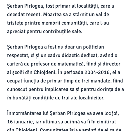
Șerban Pirlogea, fost primar al localității, care a
decedat recent. Moartea sa a stârnit un val de
tristețe printre membrii comunității, care l-au
apreciat pentru contribuțiile sale.
Șerban Pirlogea a fost nu doar un politician
respectat, ci și un cadru didactic dedicat, având o
carieră de profesor de matematică, fiind și director
al școlii din Chiojdeni. În perioada 2004-2016, el a
ocupat funcția de primar timp de trei mandate, fiind
cunoscut pentru implicarea sa și pentru dorința de a
îmbunătăți condițiile de trai ale localnicilor.
Înmormântarea lui Șerban Pirlogea va avea loc joi,
16 ianuarie, iar ultima sa odihnă va fi în cimitirul
din Chiojdeni. Comunitatea își va aminti de el ca de