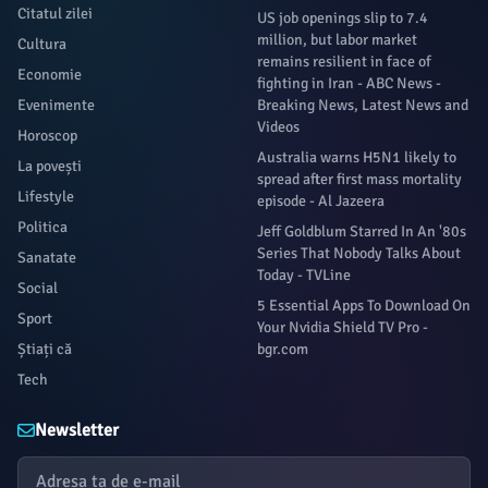
Citatul zilei
US job openings slip to 7.4
million, but labor market
Cultura
remains resilient in face of
Economie
fighting in Iran - ABC News -
Evenimente
Breaking News, Latest News and
Videos
Horoscop
Australia warns H5N1 likely to
La povești
spread after first mass mortality
Lifestyle
episode - Al Jazeera
Politica
Jeff Goldblum Starred In An '80s
Series That Nobody Talks About
Sanatate
Today - TVLine
Social
5 Essential Apps To Download On
Sport
Your Nvidia Shield TV Pro -
Știați că
bgr.com
Tech
Newsletter