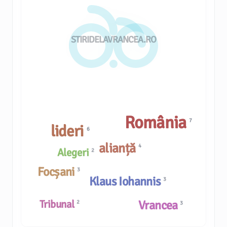
STIRIDELAVRANCEA.RO
România
7
lideri
6
alianță
4
Alegeri
2
Focșani
3
Klaus Iohannis
3
Tribunal
Vrancea
2
3