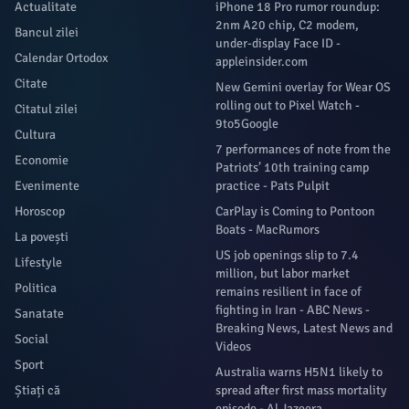
Actualitate
iPhone 18 Pro rumor roundup:
2nm A20 chip, C2 modem,
Bancul zilei
under-display Face ID -
Calendar Ortodox
appleinsider.com
Citate
New Gemini overlay for Wear OS
rolling out to Pixel Watch -
Citatul zilei
9to5Google
Cultura
7 performances of note from the
Economie
Patriots’ 10th training camp
Evenimente
practice - Pats Pulpit
Horoscop
CarPlay is Coming to Pontoon
Boats - MacRumors
La povești
US job openings slip to 7.4
Lifestyle
million, but labor market
Politica
remains resilient in face of
fighting in Iran - ABC News -
Sanatate
Breaking News, Latest News and
Social
Videos
Sport
Australia warns H5N1 likely to
Știați că
spread after first mass mortality
episode - Al Jazeera