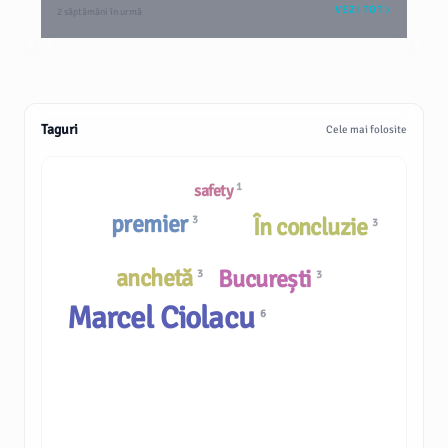
VEZI TOT
2 săptămâni în urmă
Taguri
Cele mai folosite
1
safety
premier
În concluzie
3
3
anchetă
București
3
3
Marcel Ciolacu
6