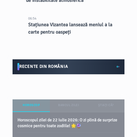
de instabilitate atmosferică
06:54
Stațiunea Vizantea lansează meniul à la
carte pentru oaspeți
RECENTE DIN ROMÂNIA
HOROSCOP
BANCUL ZILEI
ȘTIAȚI CĂ?
Horoscopul zilei de 22 iulie 2026: O zi plină de surprize
cosmice pentru toate zodiile! 🌟🔮