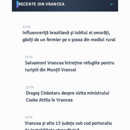
RECENTE DIN VRANCEA
12:00
Influenceriță braziliană și iubitul ei omorâți,
găsiți de un fermier pe o șosea din mediul rural
11:54
Salvamont Vrancea întreține refugiile pentru
turiștii din Munții Vrancei
11:54
Dragoș Ciobotaru despre vizita ministrului
Cseke Attila în Vrancea
10:54
Vrancea și alte 13 județe sub cod portocaliu