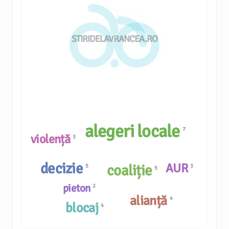
STIRIDELAVRANCEA.RO
alegeri locale
7
violență
3
decizie
AUR
coaliție
3
5
5
pieton
2
alianță
4
blocaj
4