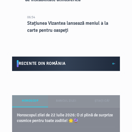
06:54
Stațiunea Vizantea lansează meniul à la
carte pentru oaspeți
RECENTE DIN ROMÂNIA
HOROSCOP
BANCUL ZILEI
ȘTIAȚI CĂ?
Horoscopul zilei de 22 iulie 2026: O zi plină de surprize
cosmice pentru toate zodiile! 🌟🔮