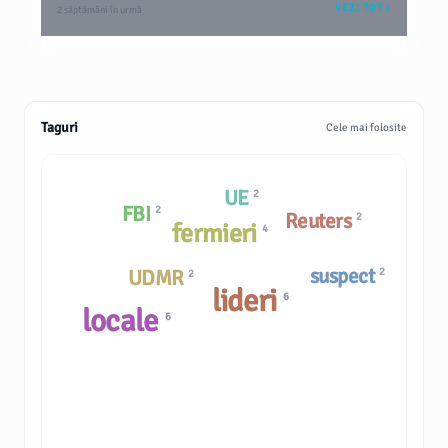
VEZI TOT
2 săptămâni în urmă
Taguri
Cele mai folosite
UE
2
FBI
2
Reuters
2
fermieri
4
suspect
UDMR
2
2
lideri
6
locale
6