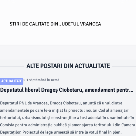
STIRI DE CALITATE DIN JUDETUL VRANCEA
ALTE POSTARI DIN ACTUALITATE
Articol postat cu 1 săptămână în urmă
ACTUALITATE
Deputatul liberal Dragoș Ciobotaru, amendament pentru
construirea anexelor gospodărești din mediul rural
Deputatul PNL de Vrancea, Dragoș Ciobotaru, anunță că unul dintre
amendamentele pe care le-a inițiat la proiectul noului Cod al amenajării
teritoriului, urbanismului și construcțiilor a fost adoptat în unanimitate în
Comisia pentru administrație publică și amenajarea teritoriului din Camera
Deputaților. Proiectul de lege urmează să intre la votul final în plen.