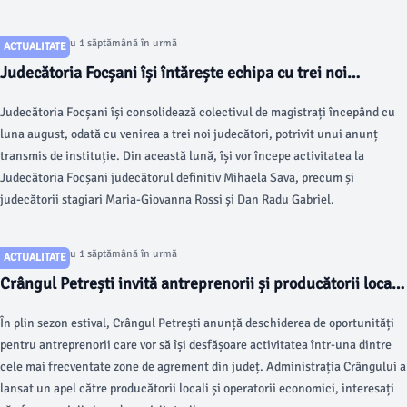
Articol postat cu 1 săptămână în urmă
ACTUALITATE
Judecătoria Focșani își întărește echipa cu trei noi
magistrați din luna august
Judecătoria Focșani își consolidează colectivul de magistrați începând cu
luna august, odată cu venirea a trei noi judecători, potrivit unui anunț
transmis de instituție. Din această lună, își vor începe activitatea la
Judecătoria Focșani judecătorul definitiv Mihaela Sava, precum și
judecătorii stagiari Maria-Giovanna Rossi și Dan Radu Gabriel.
Articol postat cu 1 săptămână în urmă
ACTUALITATE
Crângul Petrești invită antreprenorii și producătorii locali
să-și dezvolte afacerile în cea mai vizitată zonă de
În plin sezon estival, Crângul Petrești anunță deschiderea de oportunități
agrement din Vrancea
pentru antreprenorii care vor să își desfășoare activitatea într-una dintre
cele mai frecventate zone de agrement din județ. Administrația Crângului a
lansat un apel către producătorii locali și operatorii economici, interesați