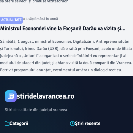
să ofere servicii și produse vizitatorilor.
Articol postat cu 1 săptămână în urmă
ACTUALITATE
Ministrul Economiei vine la Focșani! Darău va vizita și
fabrica de tablă a proaspătului membru al USR Vrancea,
Sâmbătă, 1 august, ministrul Economiei, Digitalizării, Antreprenoriatului
Valentin Rezmeriță
și Turismului, Irineu Darău (USR), dă o raită prin Focșani, acolo unde filiala
județeană a „Uniunii” a organizat o serie de întâlniri cu reprezentanți ai
mediului de afaceri din județ și chiar o vizită la două companii din Vrancea.
Potrivit programului anunțat, evenimentul ar viza un dialog direct cu
antreprenorii vrânceni privind provocările cu care se confruntă,
oportunitățile de dezvoltare și măsurile prin care autoritățile centrale pot
contribui la crearea unui mediu economic mai competitiv și mai predictibil.
stiridelavrancea.ro
Știri de calitate din județul vrancea
Categorii
Știri recente