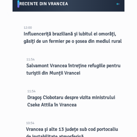
RECENTE DIN VRANCEA
12:00
Influenceriță braziliană și iubitul ei omorâți,
găsiți de un fermier pe o șosea din mediul rural
11:54
Salvamont Vrancea întreține refugiile pentru
turiștii din Munții Vrancei
11:54
Dragoș Ciobotaru despre vizita ministrului
Cseke Attila în Vrancea
10:54
Vrancea și alte 13 județe sub cod portocaliu
de instabilitate atmosferică