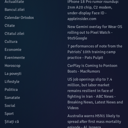
Actualitate
iPhone 18 Pro rumor roundup:
2nm A20 chip, C2 modem,
Bancul zilei
under-display Face ID -
Calendar Ortodox
appleinsider.com
Citate
New Gemini overlay for Wear OS
rolling out to Pixel Watch -
Citatul zilei
9to5Google
Cultura
7 performances of note from the
Economie
Patriots’ 10th training camp
Evenimente
practice - Pats Pulpit
Horoscop
CarPlay is Coming to Pontoon
Boats - MacRumors
La povești
US job openings slip to 7.4
Lifestyle
million, but labor market
Politica
remains resilient in face of
fighting in Iran - ABC News -
Sanatate
Breaking News, Latest News and
Social
Videos
Sport
Australia warns H5N1 likely to
Știați că
spread after first mass mortality
episode - Al Jazeera