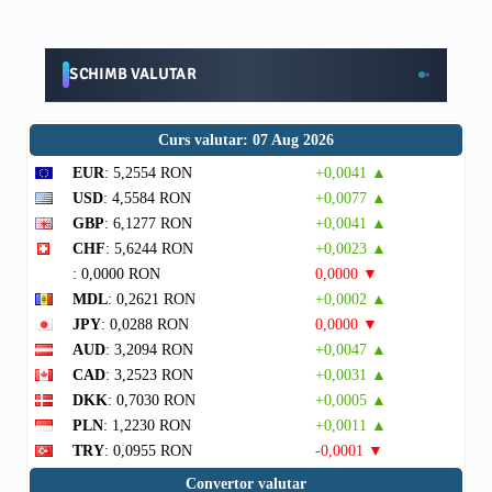
SCHIMB VALUTAR
Curs valutar: 07 Aug 2026
EUR
: 5,2554 RON
+0,0041 ▲
USD
: 4,5584 RON
+0,0077 ▲
GBP
: 6,1277 RON
+0,0041 ▲
CHF
: 5,6244 RON
+0,0023 ▲
: 0,0000 RON
0,0000 ▼
MDL
: 0,2621 RON
+0,0002 ▲
JPY
: 0,0288 RON
0,0000 ▼
AUD
: 3,2094 RON
+0,0047 ▲
CAD
: 3,2523 RON
+0,0031 ▲
DKK
: 0,7030 RON
+0,0005 ▲
PLN
: 1,2230 RON
+0,0011 ▲
TRY
: 0,0955 RON
-0,0001 ▼
Convertor valutar