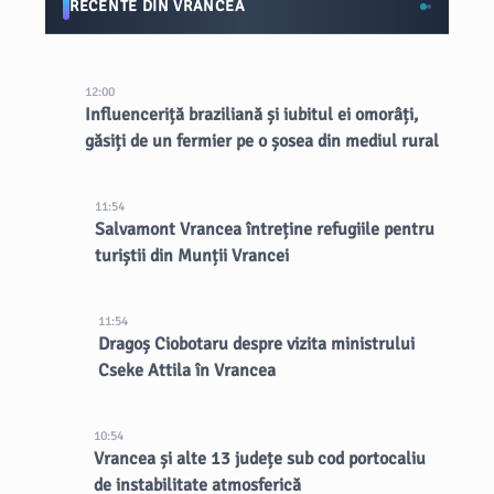
RECENTE DIN VRANCEA
12:00
Influenceriță braziliană și iubitul ei omorâți,
găsiți de un fermier pe o șosea din mediul rural
11:54
Salvamont Vrancea întreține refugiile pentru
turiștii din Munții Vrancei
11:54
Dragoș Ciobotaru despre vizita ministrului
Cseke Attila în Vrancea
10:54
Vrancea și alte 13 județe sub cod portocaliu
de instabilitate atmosferică