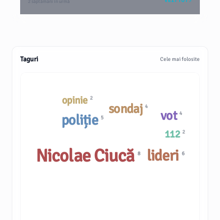
VEZI TOT
2 săptămâni în urmă
Taguri
Cele mai folosite
opinie
2
sondaj
4
vot
4
poliție
5
112
2
Nicolae Ciucă
lideri
6
8