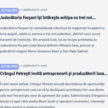
Articol postat cu 1 săptămână în urmă
ACTUALITATE
Judecătoria Focșani își întărește echipa cu trei noi
magistrați din luna august
Judecătoria Focșani își consolidează colectivul de magistrați începând cu
luna august, odată cu venirea a trei noi judecători, potrivit unui anunț
transmis de instituție. Din această lună, își vor începe activitatea la
Judecătoria Focșani judecătorul definitiv Mihaela Sava, precum și
judecătorii stagiari Maria-Giovanna Rossi și Dan Radu Gabriel.
Articol postat cu 1 săptămână în urmă
ACTUALITATE
Crângul Petrești invită antreprenorii și producătorii locali
să-și dezvolte afacerile în cea mai vizitată zonă de
În plin sezon estival, Crângul Petrești anunță deschiderea de oportunități
agrement din Vrancea
pentru antreprenorii care vor să își desfășoare activitatea într-una dintre
cele mai frecventate zone de agrement din județ. Administrația Crângului a
lansat un apel către producătorii locali și operatorii economici, interesați
să ofere servicii și produse vizitatorilor.