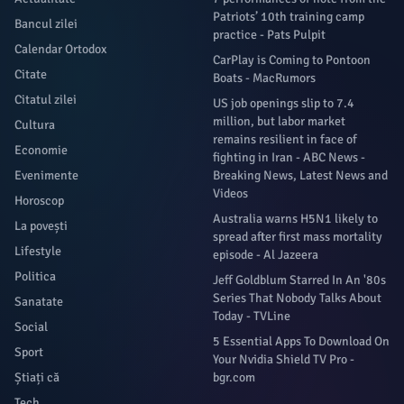
Patriots’ 10th training camp
Bancul zilei
practice - Pats Pulpit
Calendar Ortodox
CarPlay is Coming to Pontoon
Citate
Boats - MacRumors
Citatul zilei
US job openings slip to 7.4
million, but labor market
Cultura
remains resilient in face of
Economie
fighting in Iran - ABC News -
Evenimente
Breaking News, Latest News and
Videos
Horoscop
Australia warns H5N1 likely to
La povești
spread after first mass mortality
Lifestyle
episode - Al Jazeera
Politica
Jeff Goldblum Starred In An '80s
Series That Nobody Talks About
Sanatate
Today - TVLine
Social
5 Essential Apps To Download On
Sport
Your Nvidia Shield TV Pro -
Știați că
bgr.com
Tech