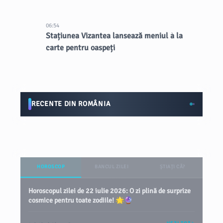
06:54
Stațiunea Vizantea lansează meniul à la
carte pentru oaspeți
RECENTE DIN ROMÂNIA
HOROSCOP
BANCUL ZILEI
ȘTIAȚI CĂ?
Horoscopul zilei de 22 iulie 2026: O zi plină de surprize
cosmice pentru toate zodiile! 🌟🔮