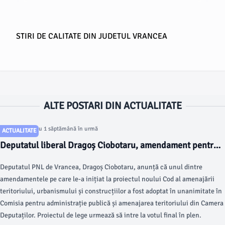
STIRI DE CALITATE DIN JUDETUL VRANCEA
ALTE POSTARI DIN ACTUALITATE
Articol postat cu 1 săptămână în urmă
ACTUALITATE
Deputatul liberal Dragoș Ciobotaru, amendament pentru
construirea anexelor gospodărești din mediul rural
Deputatul PNL de Vrancea, Dragoș Ciobotaru, anunță că unul dintre
amendamentele pe care le-a inițiat la proiectul noului Cod al amenajării
teritoriului, urbanismului și construcțiilor a fost adoptat în unanimitate în
Comisia pentru administrație publică și amenajarea teritoriului din Camera
Deputaților. Proiectul de lege urmează să intre la votul final în plen.