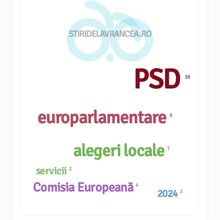
STIRIDELAVRANCEA.RO
PSD
19
europarlamentare
8
alegeri locale
7
servicii
2
Comisia Europeană
4
2024
2