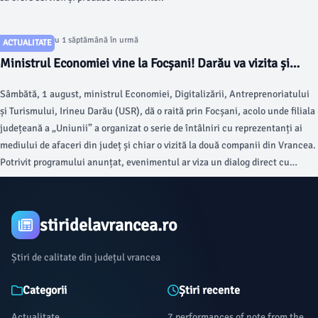
Articol postat cu 1 săptămână în urmă
ACTUALITATE
Ministrul Economiei vine la Focșani! Darău va vizita și
fabrica de tablă a proaspătului membru al USR Vrancea,
Sâmbătă, 1 august, ministrul Economiei, Digitalizării, Antreprenoriatului
Valentin Rezmeriță
și Turismului, Irineu Darău (USR), dă o raită prin Focșani, acolo unde filiala
județeană a „Uniunii” a organizat o serie de întâlniri cu reprezentanți ai
mediului de afaceri din județ și chiar o vizită la două companii din Vrancea.
Potrivit programului anunțat, evenimentul ar viza un dialog direct cu
antreprenorii vrânceni privind provocările cu care se confruntă,
oportunitățile de dezvoltare și măsurile prin care autoritățile centrale pot
contribui la crearea unui mediu economic mai competitiv și mai predictibil.
stiridelavrancea.ro
Știri de calitate din județul vrancea
Categorii
Știri recente
Actualitate
7 performances of note from the