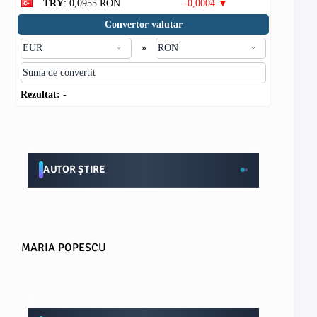
TRY
: 0,0955 RON
-0,0004 ▼
Convertor valutar
»
Rezultat:
-
AUTOR ȘTIRE
MARIA POPESCU