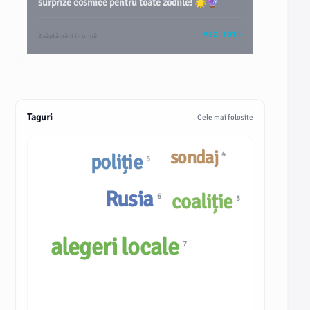
surprize cosmice pentru toate zodiile! 🌟🔮
VEZI TOT
2 săptămâni în urmă
Taguri
Cele mai folosite
sondaj
4
poliție
5
Rusia
coaliție
6
5
alegeri locale
7