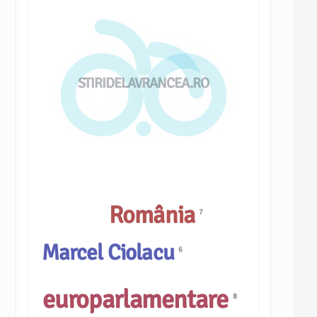
STIRIDELAVRANCEA.RO
România
7
Marcel Ciolacu
6
europarlamentare
8