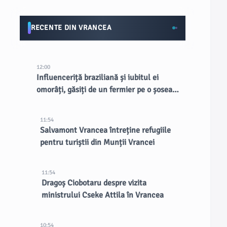
RECENTE DIN VRANCEA
12:00
Influenceriță braziliană și iubitul ei
omorâți, găsiți de un fermier pe o șosea
din mediul rural
11:54
Salvamont Vrancea întreține refugiile
pentru turiștii din Munții Vrancei
11:54
Dragoș Ciobotaru despre vizita
ministrului Cseke Attila în Vrancea
10:54