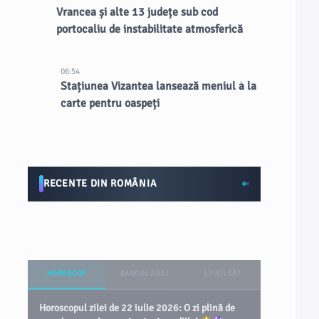
Vrancea și alte 13 județe sub cod
portocaliu de instabilitate atmosferică
06:54
Stațiunea Vizantea lansează meniul à la
carte pentru oaspeți
RECENTE DIN ROMÂNIA
HOROSCOP
BANCUL ZILEI
ȘTIAȚI CĂ?
Horoscopul zilei de 22 iulie 2026: O zi plină de