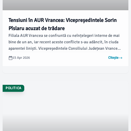
Tensiuni în AUR Vrancea: Vicepreședintele Sorin
Pîslaru acuzat de trădare
Filiala AUR Vrancea se confruntă cu neînțelegeri interne de mai
bine de un an, iar recent aceste conflicte s-au adâncit, în ciuda
aparentei liniști. Vicepreședintele Consiliului Județean Vrancea,
Sorin Pîslaru, a fost criticat de președintele AUR Vrancea, George
15 Apr 2026
Citește
Badiu, pentru voturile sale alături de PSD în cadrul ședințelor
Consiliului Județean, arată vrancea24.ro.
POLITICA