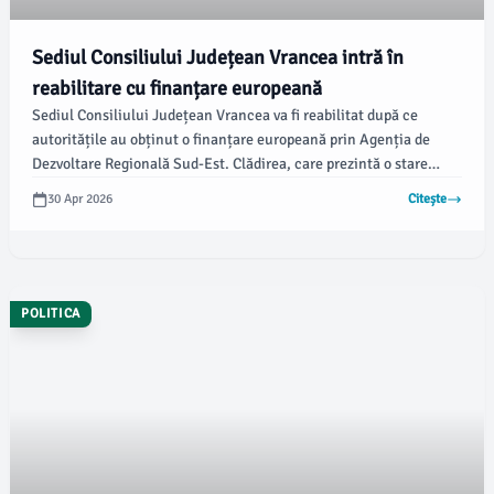
Sediul Consiliului Județean Vrancea intră în
reabilitare cu finanțare europeană
Sediul Consiliului Județean Vrancea va fi reabilitat după ce
autoritățile au obținut o finanțare europeană prin Agenția de
Dezvoltare Regională Sud-Est. Clădirea, care prezintă o stare
avansată de degradare, nu mai respectă condițiile de siguranță
30 Apr 2026
Citește
necesare pentru activitățile administrative, ceea ce a dus la
relocarea temporară a instituției.
POLITICA