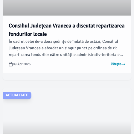
Consiliul Județean Vrancea a discutat repartizarea
fondurilor locale
În cadrul celei de-a doua ședințe de îndată de astăzi, Consiliul
Județean Vrancea a abordat un singur punct pe ordinea de zi:
repartizarea fondurilor către unitățile administrativ-teritoriale
din județ pentru anul 2026. Această sesiune a fost similară cu
09 Apr 2026
Citește
cele anterioare, desfășurându-se conform coordonatelor
stabilite.
ACTUALITATE