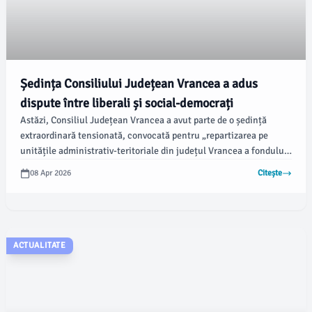
Ședința Consiliului Județean Vrancea a adus
dispute între liberali și social-democrați
Astăzi, Consiliul Județean Vrancea a avut parte de o ședință
extraordinară tensionată, convocată pentru „repartizarea pe
unitățile administrativ-teritoriale din județul Vrancea a fondului
la dispoziția Consiliului Județean constituit din cota de 6% din
08 Apr 2026
Citește
impozitul pe venit estimat a se încasa în anul 2026”. Potrivit
vrancea24.ro, discuțiile s-au concentrat pe propunerile
președintelui Nicușor Halici (PSD), care au fost contestate de
consilierii PNL.
ACTUALITATE