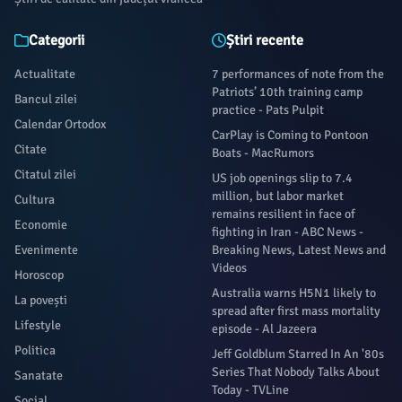
Categorii
Știri recente
Actualitate
7 performances of note from the
Patriots’ 10th training camp
Bancul zilei
practice - Pats Pulpit
Calendar Ortodox
CarPlay is Coming to Pontoon
Citate
Boats - MacRumors
Citatul zilei
US job openings slip to 7.4
million, but labor market
Cultura
remains resilient in face of
Economie
fighting in Iran - ABC News -
Evenimente
Breaking News, Latest News and
Videos
Horoscop
Australia warns H5N1 likely to
La povești
spread after first mass mortality
Lifestyle
episode - Al Jazeera
Politica
Jeff Goldblum Starred In An '80s
Series That Nobody Talks About
Sanatate
Today - TVLine
Social