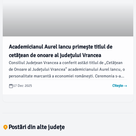
Academicianul Aurel Iancu primește titlul de
cetățean de onoare al județului Vrancea
Consiliul Județean Vrancea a conferit astăzi titlul de „Cetățean
de Onoare al Județului Vrancea” academicianului Aurel Iancu, o
personalitate marcantă a economiei românești. Ceremonia s-a
desfășurat într-o ședință extraordinară, chiar cu ocazia împlinirii
17 Dec 2025
Citește
vârstei de 97 de ani de către distinsul economist, originar din
comuna Răcoasa, potrivit declarațiilor făcute de președintele
Consiliului Județean Vrancea.
Postări din alte județe