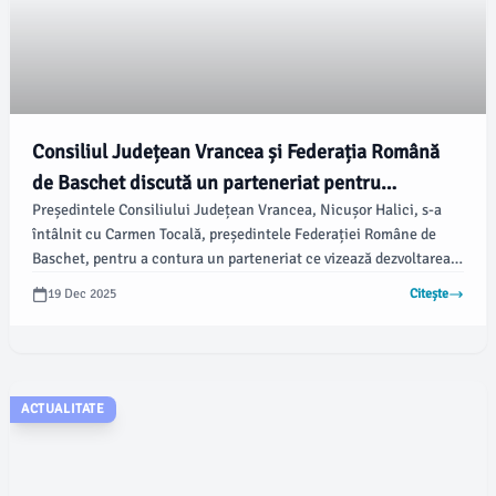
Consiliul Județean Vrancea și Federația Română
de Baschet discută un parteneriat pentru
Președintele Consiliului Județean Vrancea, Nicușor Halici, s-a
dezvoltarea sportului
întâlnit cu Carmen Tocală, președintele Federației Române de
Baschet, pentru a contura un parteneriat ce vizează dezvoltarea
baschetului în județ. Conform %source%, discuțiile au avut în
19 Dec 2025
Citește
centru promovarea sportului prin infrastructură modernă și
programe dedicate copiilor și tinerilor.
ACTUALITATE