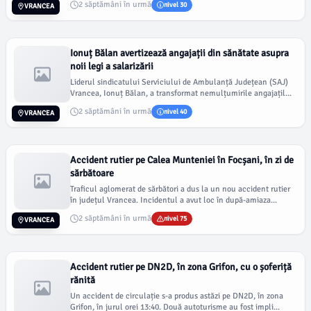
2 săptămâni în urmă
nivel 30
VRANCEA
Ionuț Bălan avertizează angajații din sănătate asupra
noii legi a salarizării
Liderul sindicatului Serviciului de Ambulanță Județean (SAJ)
Vrancea, Ionuț Bălan, a transformat nemulțumirile angajațil...
2 săptămâni în urmă
nivel 40
VRANCEA
Accident rutier pe Calea Munteniei în Focșani, în zi de
sărbătoare
Traficul aglomerat de sărbători a dus la un nou accident rutier
în județul Vrancea. Incidentul a avut loc în după-amiaza...
2 săptămâni în urmă
nivel 75
VRANCEA
Accident rutier pe DN2D, în zona Grifon, cu o șoferiță
rănită
Un accident de circulație s-a produs astăzi pe DN2D, în zona
Grifon, în jurul orei 13:40. Două autoturisme au fost impli...