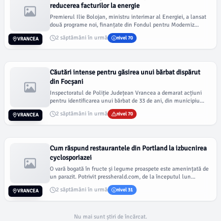
reducerea facturilor la energie
Premierul Ilie Bolojan, ministru interimar al Energiei, a lansat
două programe noi, finanțate din Fondul pentru Moderniz...
2 săptămâni în urmă
nivel 70
VRANCEA
Căutări intense pentru găsirea unui bărbat dispărut
din Focșani
Inspectoratul de Poliție Județean Vrancea a demarat acțiuni
pentru identificarea unui bărbat de 33 de ani, din municipiu...
2 săptămâni în urmă
nivel 70
VRANCEA
Cum răspund restaurantele din Portland la izbucnirea
cyclosporiazei
O vară bogată în fructe și legume proaspete este amenințată de
un parazit. Potrivit pressherald.com, de la începutul lun...
2 săptămâni în urmă
nivel 31
VRANCEA
Nu mai sunt știri de încărcat.