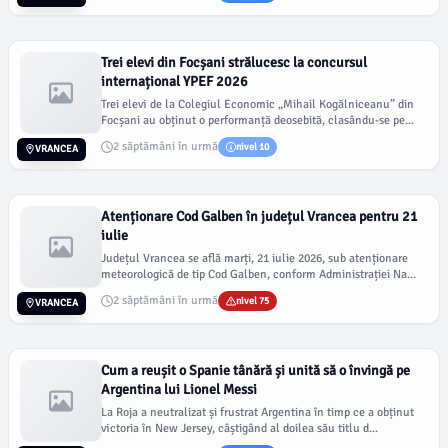
Trei elevi din Focșani strălucesc la concursul
internațional YPEF 2026
Trei elevi de la Colegiul Economic „Mihail Kogălniceanu” din
Focșani au obținut o performanță deosebită, clasându-se pe...
2 săptămâni în urmă
nivel 10
VRANCEA
Atenționare Cod Galben în județul Vrancea pentru 21
iulie
Județul Vrancea se află marți, 21 iulie 2026, sub atenționare
meteorologică de tip Cod Galben, conform Administrației Na...
2 săptămâni în urmă
nivel 75
VRANCEA
Cum a reușit o Spanie tânără și unită să o învingă pe
Argentina lui Lionel Messi
La Roja a neutralizat și frustrat Argentina în timp ce a obținut
victoria în New Jersey, câștigând al doilea său titlu d...