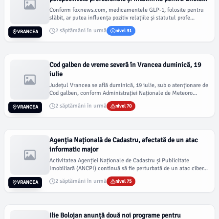
femei
Conform foxnews.com, medicamentele GLP-1, folosite pentru
slăbit, ar putea influența pozitiv relațiile și statutul profe...
2 săptămâni în urmă
nivel 31
VRANCEA
Cod galben de vreme severă în Vrancea duminică, 19
iulie
Județul Vrancea se află duminică, 19 iulie, sub o atenționare de
Cod galben, conform Administrației Naționale de Meteoro...
2 săptămâni în urmă
nivel 70
VRANCEA
Agenția Națională de Cadastru, afectată de un atac
informatic major
Activitatea Agenției Naționale de Cadastru și Publicitate
Imobiliară (ANCPI) continuă să fie perturbată de un atac ciber...
2 săptămâni în urmă
nivel 75
VRANCEA
Ilie Bolojan anunță două noi programe pentru