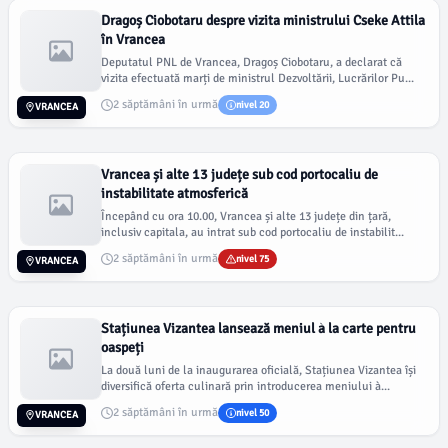
Dragoș Ciobotaru despre vizita ministrului Cseke Attila
în Vrancea
Deputatul PNL de Vrancea, Dragoș Ciobotaru, a declarat că
vizita efectuată marți de ministrul Dezvoltării, Lucrărilor Pu...
2 săptămâni în urmă
nivel 20
VRANCEA
Vrancea și alte 13 județe sub cod portocaliu de
instabilitate atmosferică
Începând cu ora 10.00, Vrancea și alte 13 județe din țară,
inclusiv capitala, au intrat sub cod portocaliu de instabilit...
2 săptămâni în urmă
nivel 75
VRANCEA
Stațiunea Vizantea lansează meniul à la carte pentru
oaspeți
La două luni de la inaugurarea oficială, Stațiunea Vizantea își
diversifică oferta culinară prin introducerea meniului à...
2 săptămâni în urmă
nivel 50
VRANCEA