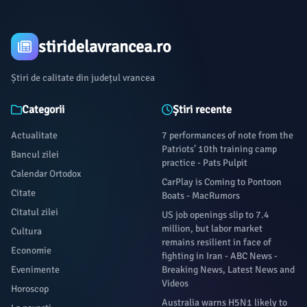
stiridelavrancea.ro
Știri de calitate din județul vrancea
Categorii
Știri recente
Actualitate
7 performances of note from the
Patriots’ 10th training camp
Bancul zilei
practice - Pats Pulpit
Calendar Ortodox
CarPlay is Coming to Pontoon
Citate
Boats - MacRumors
Citatul zilei
US job openings slip to 7.4
million, but labor market
Cultura
remains resilient in face of
Economie
fighting in Iran - ABC News -
Evenimente
Breaking News, Latest News and
Videos
Horoscop
Australia warns H5N1 likely to