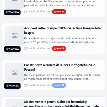
Locuitorii județului Vrancea sunt atenționați cu privire la o
perioadă de instabilitate atmosferică accentuată, conform...
2 săptămâni în urmă
nivel 80
VRANCEA
Accident rutier grav pe DN24, cu victime transportate
la spital
Un accident de circulație a avut loc duminică seară, în jurul
orei 19:57, pe DN24, în apropierea orașului Mărășești, con...
2 săptămâni în urmă
nivel 50
VRANCEA
Construiește o carieră de succes în frigotehnică în
Focșani
Dacă ești pasionat de tehnologie și vrei o carieră stabilă, cursul
de frigotehnist oferit de Profesional New Consult est...
2 săptămâni în urmă
nivel 20
VRANCEA
Medicamentele pentru slăbit pot îmbunătăți
perspectivele profesionale și întâlnirile pentru unele