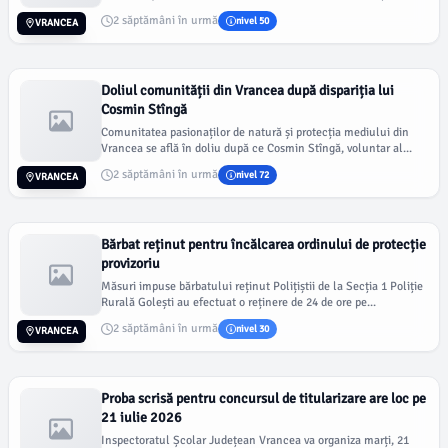
2 săptămâni în urmă
nivel 50
VRANCEA
Doliul comunității din Vrancea după dispariția lui
Cosmin Stîngă
Comunitatea pasionaților de natură și protecția mediului din
Vrancea se află în doliu după ce Cosmin Stîngă, voluntar al...
2 săptămâni în urmă
nivel 72
VRANCEA
Bărbat reținut pentru încălcarea ordinului de protecție
provizoriu
Măsuri impuse bărbatului reținut Polițiștii de la Secția 1 Poliție
Rurală Golești au efectuat o reținere de 24 de ore pe...
2 săptămâni în urmă
nivel 30
VRANCEA
Proba scrisă pentru concursul de titularizare are loc pe
21 iulie 2026
Inspectoratul Școlar Județean Vrancea va organiza marți, 21