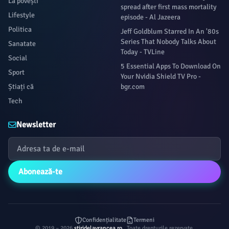
La povești
spread after first mass mortality
Lifestyle
episode - Al Jazeera
Politica
Jeff Goldblum Starred In An '80s
Series That Nobody Talks About
Sanatate
Today - TVLine
Social
5 Essential Apps To Download On
Sport
Your Nvidia Shield TV Pro -
Știați că
bgr.com
Tech
Newsletter
Abonează-te
Confidențialitate
Termeni
© 2019 – 2026
stiridelavrancea.ro
. Toate drepturile rezervate.