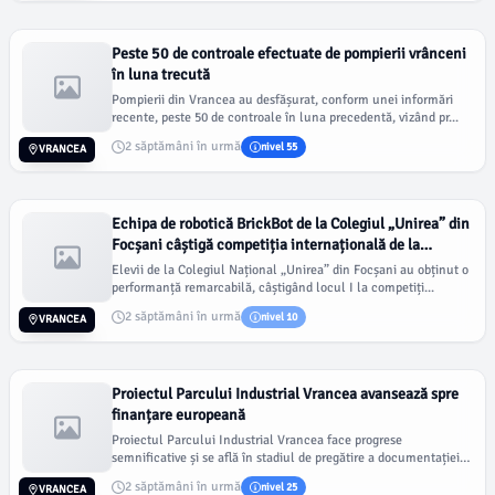
Peste 50 de controale efectuate de pompierii vrânceni
în luna trecută
Pompierii din Vrancea au desfășurat, conform unei informări
recente, peste 50 de controale în luna precedentă, vizând pr...
2 săptămâni în urmă
nivel 55
VRANCEA
Echipa de robotică BrickBot de la Colegiul „Unirea” din
Focșani câștigă competiția internațională de la
Timișoara
Elevii de la Colegiul Național „Unirea” din Focșani au obținut o
performanță remarcabilă, câștigând locul I la competiți...
2 săptămâni în urmă
nivel 10
VRANCEA
Proiectul Parcului Industrial Vrancea avansează spre
finanțare europeană
Proiectul Parcului Industrial Vrancea face progrese
semnificative și se află în stadiul de pregătire a documentației
nec...
2 săptămâni în urmă
nivel 25
VRANCEA