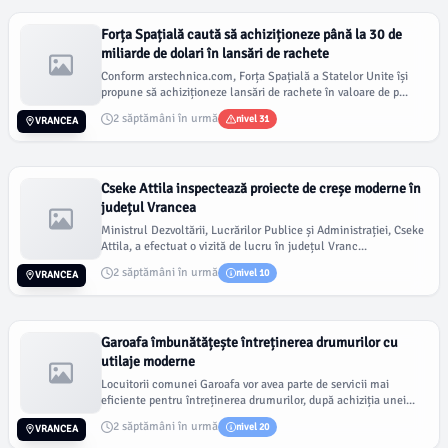
Forța Spațială caută să achiziționeze până la 30 de
miliarde de dolari în lansări de rachete
Conform arstechnica.com, Forța Spațială a Statelor Unite își
propune să achiziționeze lansări de rachete în valoare de p...
2 săptămâni în urmă
nivel 31
VRANCEA
Cseke Attila inspectează proiecte de creșe moderne în
județul Vrancea
Ministrul Dezvoltării, Lucrărilor Publice și Administrației, Cseke
Attila, a efectuat o vizită de lucru în județul Vranc...
2 săptămâni în urmă
nivel 10
VRANCEA
Garoafa îmbunătățește întreținerea drumurilor cu
utilaje moderne
Locuitorii comunei Garoafa vor avea parte de servicii mai
eficiente pentru întreținerea drumurilor, după achiziția unei...
2 săptămâni în urmă
nivel 20
VRANCEA