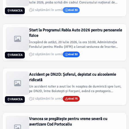
iulie 2026, proba scrisă din cadrul Concursului național de...
2 săptămâni în urmă
nivel 30
VRANCEA
Start la Programul Rabla Auto 2026 pentru persoanele
fizice
Începând de astăzi, 20 iulie 2026, la ora 10:00, Administrația
Fondului pentru Mediu (AFM) a lansat sesiunea de înscrier...
2 săptămâni în urmă
nivel 50
VRANCEA
Accident pe DN2D: Șoferul, depistat cu alcoolemie
ridicată
Un accident rutier a avut loc în noaptea de duminică spre luni,
pe DN2D, între Bolotești și Focșani, având ca protagonis...
2 săptămâni în urmă
nivel 75
VRANCEA
Vrancea se pregătește pentru vreme severă cu
avertizare Cod Portocaliu