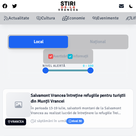
Actualitate
Cultura
Economie
Evenimente
Li
Local
Național
Avertizări
Informații
NIVEL ALERTĂ
0
-
100
Salvamont Vrancea întreține refugiile pentru turiștii
din Munții Vrancei
În perioada 13-19 iulie, salvatorii montani de la Salvamont
Vrancea au realizat lucrări de întreținere la refugiile Trei...
2 săptămâni în urmă
nivel 30
VRANCEA