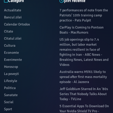
Categorii
Știri recente
Actualitate
7 performances of note from the
Patriots’ 10th training camp
Bancul zilei
practice - Pats Pulpit
Calendar Ortodox
CarPlay is Coming to Pontoon
Citate
Boats - MacRumors
Citatul zilei
US job openings slip to 7.4
million, but labor market
Cultura
remains resilient in face of
Economie
fighting in Iran - ABC News -
Evenimente
Breaking News, Latest News and
Videos
Horoscop
Australia warns H5N1 likely to
La povești
spread after first mass mortality
Lifestyle
episode - Al Jazeera
Politica
Jeff Goldblum Starred In An '80s
Series That Nobody Talks About
Sanatate
Today - TVLine
Social
5 Essential Apps To Download On
Sport
Your Nvidia Shield TV Pro -