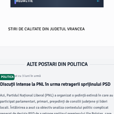
REDACTIE
STIRI DE CALITATE DIN JUDETUL VRANCEA
ALTE POSTARI DIN POLITICA
Articol postat cu 3 luni în urmă
POLITICA
Discuții intense la PNL în urma retragerii sprijinului PSD
Azi, Partidul Național Liberal (PNL) a organizat o ședință extinsă în care au
participat parlamentari, primari, președinți de consilii județene și lideri
locali. Întâlnirea a avut ca obiectiv analiza contextului politic complicat
generat de decizia PSD de a retrage sprijinul premierului Ilie Bolojan, care