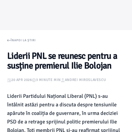
ÎNAPOI LA ȘTIRI
Liderii PNL se reunesc pentru a
susține premierul Ilie Bolojan
20 APR 2026
3 MINUTE MIN
ANDREI MIROSLAVESCU
Liderii Partidului Național Liberal (PNL) s-au
întâlnit astăzi pentru a discuta despre tensiunile
apărute în coaliția de guvernare, în urma deciziei
PSD de a retrage sprijinul politic premierului Ilie
Bolojan. Toți membrii PNL și-au reafirmat sprijinul