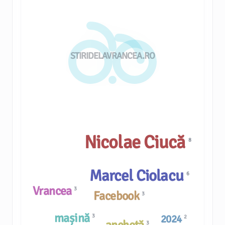
STIRIDELAVRANCEA.RO
Nicolae Ciucă
8
Marcel Ciolacu
6
Vrancea
3
Facebook
3
mașină
3
2024
2
3