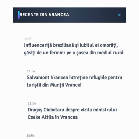
RECENTE DIN VRANCEA
12:00
Influenceriță braziliană și iubitul ei omorâți,
găsiți de un fermier pe o șosea din mediul rural
11:54
Salvamont Vrancea întreține refugiile pentru
turiștii din Munții Vrancei
11:54
Dragoș Ciobotaru despre vizita ministrului
Cseke Attila în Vrancea
10:54