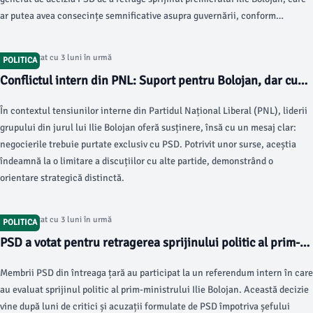
ar putea avea consecințe semnificative asupra guvernării, conform
vrancea24.ro.
Articol postat cu 3 luni în urmă
POLITICA
Conflictul intern din PNL: Suport pentru Bolojan, dar cu
condiții
În contextul tensiunilor interne din Partidul Național Liberal (PNL), liderii
grupului din jurul lui Ilie Bolojan oferă susținere, însă cu un mesaj clar:
negocierile trebuie purtate exclusiv cu PSD. Potrivit unor surse, aceștia
îndeamnă la o limitare a discuțiilor cu alte partide, demonstrând o
orientare strategică distinctă.
Articol postat cu 3 luni în urmă
POLITICA
PSD a votat pentru retragerea sprijinului politic al prim-
ministrului Ilie Bolojan
Membrii PSD din întreaga țară au participat la un referendum intern în care
au evaluat sprijinul politic al prim-ministrului Ilie Bolojan. Această decizie
vine după luni de critici și acuzații formulate de PSD împotriva șefului