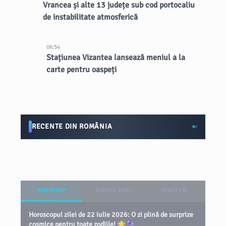
Vrancea și alte 13 județe sub cod portocaliu
de instabilitate atmosferică
06:54
Stațiunea Vizantea lansează meniul à la
carte pentru oaspeți
RECENTE DIN ROMÂNIA
HOROSCOP
BANCUL ZILEI
ȘTIAȚI CĂ?
Horoscopul zilei de 22 iulie 2026: O zi plină de surprize
cosmice pentru toate zodiile! 🌟🔮