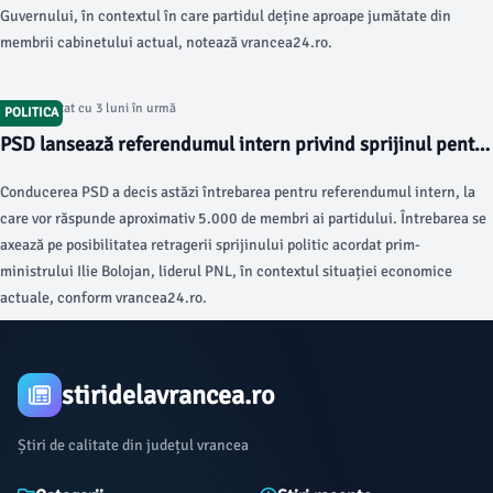
Guvernului, în contextul în care partidul deține aproape jumătate din
membrii cabinetului actual, notează vrancea24.ro.
Articol postat cu 3 luni în urmă
POLITICA
PSD lansează referendumul intern privind sprijinul pentru
Ilie Bolojan
Conducerea PSD a decis astăzi întrebarea pentru referendumul intern, la
care vor răspunde aproximativ 5.000 de membri ai partidului. Întrebarea se
axează pe posibilitatea retragerii sprijinului politic acordat prim-
ministrului Ilie Bolojan, liderul PNL, în contextul situației economice
actuale, conform vrancea24.ro.
stiridelavrancea.ro
Știri de calitate din județul vrancea