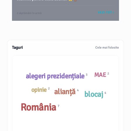
VEZI TOT
2 săptămâni în urmă
Taguri
Cele mai folosite
MAE
alegeri prezidențiale
2
3
opinie
2
alianță
4
blocaj
4
România
7