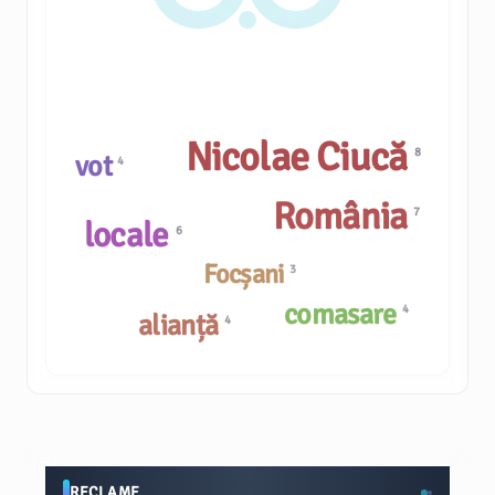
Nicolae Ciucă
8
vot
4
România
7
locale
6
Focșani
3
comasare
4
alianță
4
RECLAME