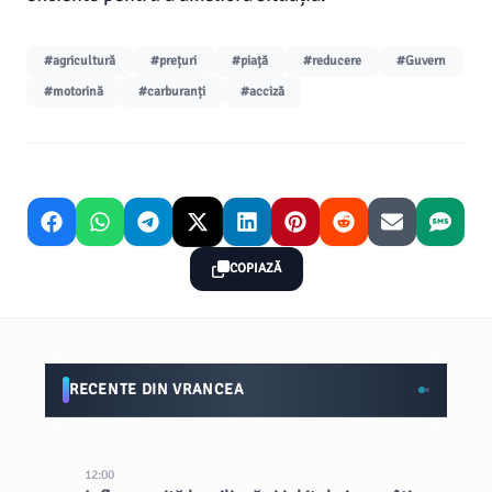
#agricultură
#prețuri
#piață
#reducere
#Guvern
#motorină
#carburanți
#acciză
COPIAZĂ
RECENTE DIN VRANCEA
12:00