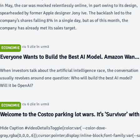
in May, the car was mocked relentlessly online, in part owing to its design,
spearheaded by former Apple designer Jony Ive. The backlash led to the
company’s shares falling 8% in a single day, but as of this month, the
company has already met its sales target.
Articol postat cu 5 zile în urmă
ECONOMIE
Everyone Wants to Build the Best AI Model. Amazon Wants
Something More Valuable. - The Motley Fool
When investors talk about the artificial intelligence race, the conversation
usually revolves around one question: Who will build the best AI model?
Will it be OpenAI?
Articol postat cu 6 zile în urmă
ECONOMIE
Welcome to the Costco parking lot wars. It’s 'Survivor’ wit
Hide Caption #videoDetailsToggle{color:var( --color-dove-
gray,rgba(0,0,0,.6));cursor:pointer;display:inline-block;font-family:var(--s