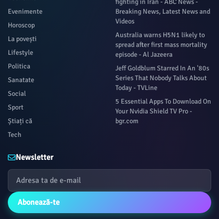
fighting in Iran - ABC News -
has a bit that always gets a laugh in comedy clubs around the country: the 
Evenimente
Breaking News, Latest News and
experience of cruising the Costco parking lot for an open spot during peak s
Videos
Horoscop
you love being around people you can’t stand, go to Costco on Saturday,” he 
Australia warns H5N1 likely to
La povești
spread after first mass mortality
Lifestyle
episode - Al Jazeera
Politica
Jeff Goldblum Starred In An '80s
Series That Nobody Talks About
Sanatate
Today - TVLine
Social
5 Essential Apps To Download On
Sport
Your Nvidia Shield TV Pro -
Știați că
bgr.com
Tech
Newsletter
Abonează-te