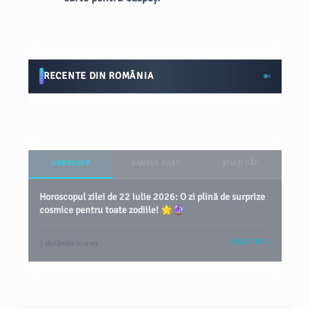
RECENTE DIN ROMÂNIA
HOROSCOP
BANCUL ZILEI
ȘTIAȚI CĂ?
Horoscopul zilei de 22 iulie 2026: O zi plină de surprize
cosmice pentru toate zodiile! 🌟🔮
VEZI TOT
2 săptămâni în urmă