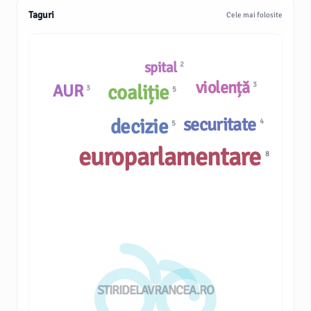
Taguri
Cele mai folosite
spital
2
violență
3
AUR
coaliție
3
5
securitate
decizie
4
5
europarlamentare
8
STIRIDELAVRANCEA.RO