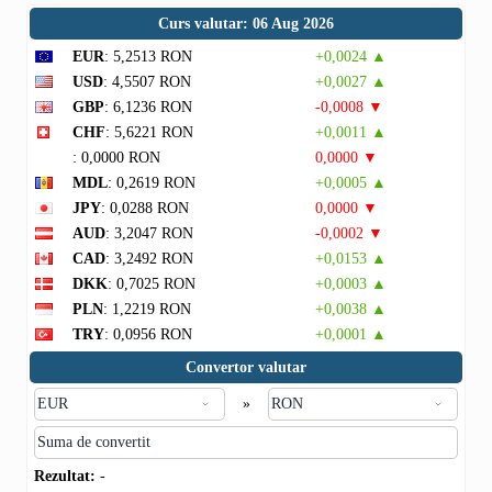
Curs valutar: 06 Aug 2026
EUR
: 5,2513 RON
+0,0024 ▲
USD
: 4,5507 RON
+0,0027 ▲
GBP
: 6,1236 RON
-0,0008 ▼
CHF
: 5,6221 RON
+0,0011 ▲
: 0,0000 RON
0,0000 ▼
MDL
: 0,2619 RON
+0,0005 ▲
JPY
: 0,0288 RON
0,0000 ▼
AUD
: 3,2047 RON
-0,0002 ▼
CAD
: 3,2492 RON
+0,0153 ▲
DKK
: 0,7025 RON
+0,0003 ▲
PLN
: 1,2219 RON
+0,0038 ▲
TRY
: 0,0956 RON
+0,0001 ▲
Convertor valutar
»
Rezultat:
-