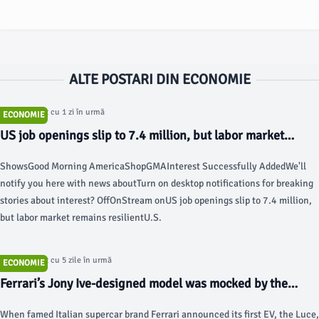
ALTE POSTARI DIN ECONOMIE
Articol postat cu 1 zi în urmă
ECONOMIE
US job openings slip to 7.4 million, but labor market
remains resilient in face of fighting in Iran - ABC News -
ShowsGood Morning AmericaShopGMAInterest Successfully AddedWe'll
Breaking News, Latest News and Videos
notify you here with news aboutTurn on desktop notifications for breaking
stories about interest? OffOnStream onUS job openings slip to 7.4 million,
but labor market remains resilientU.S.
Articol postat cu 5 zile în urmă
ECONOMIE
Ferrari’s Jony Ive-designed model was mocked by the
internet, but it’s selling like hotcakes - Fortune
When famed Italian supercar brand Ferrari announced its first EV, the Luce,