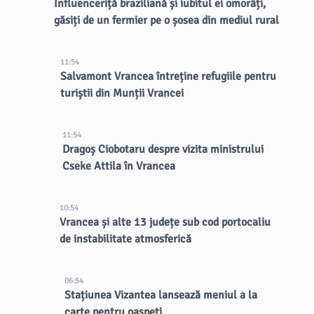
Influenceriță braziliană și iubitul ei omorâți,
găsiți de un fermier pe o șosea din mediul rural
11:54
Salvamont Vrancea întreține refugiile pentru
turiștii din Munții Vrancei
11:54
Dragoș Ciobotaru despre vizita ministrului
Cseke Attila în Vrancea
10:54
Vrancea și alte 13 județe sub cod portocaliu
de instabilitate atmosferică
06:54
Stațiunea Vizantea lansează meniul à la
carte pentru oaspeți