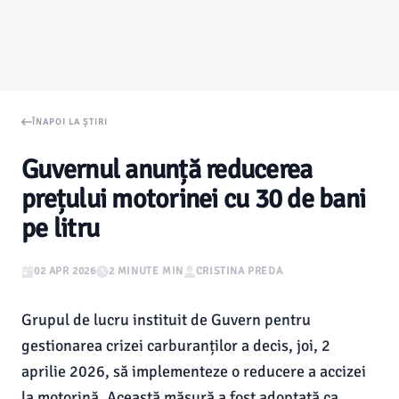
ÎNAPOI LA ȘTIRI
Guvernul anunță reducerea
prețului motorinei cu 30 de bani
pe litru
02 APR 2026
2 MINUTE MIN
CRISTINA PREDA
Grupul de lucru instituit de Guvern pentru
gestionarea crizei carburanților a decis, joi, 2
aprilie 2026, să implementeze o reducere a accizei
la motorină. Această măsură a fost adoptată ca