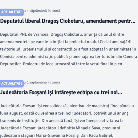
Articol postat cu 1 săptămână în urmă
ACTUALITATE
Deputatul liberal Dragoș Ciobotaru, amendament pentru
construirea anexelor gospodărești din mediul rural
Deputatul PNL de Vrancea, Dragoș Ciobotaru, anunță că unul dintre
amendamentele pe care le-a inițiat la proiectul noului Cod al amenajării
teritoriului, urbanismului și construcțiilor a fost adoptat în unanimitate în
Comisia pentru administrație publică și amenajarea teritoriului din Camera
Deputaților. Proiectul de lege urmează să intre la votul final în plen.
Articol postat cu 1 săptămână în urmă
ACTUALITATE
Judecătoria Focșani își întărește echipa cu trei noi
magistrați din luna august
Judecătoria Focșani își consolidează colectivul de magistrați începând cu
luna august, odată cu venirea a trei noi judecători, potrivit unui anunț
transmis de instituție. Din această lună, își vor începe activitatea la
Judecătoria Focșani judecătorul definitiv Mihaela Sava, precum și
judecătorii stagiari Maria-Giovanna Rossi și Dan Radu Gabriel.