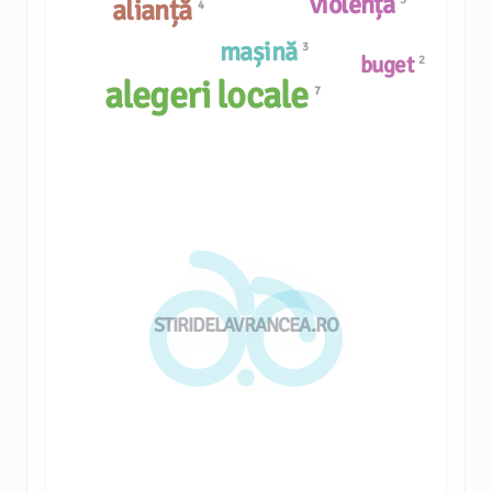
violență
alianță
4
mașină
3
buget
2
alegeri locale
7
STIRIDELAVRANCEA.RO