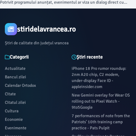
Potrivit programului anunțat, evenimentul ar viza un dialog direct cu
antreprenorii vrânceni privind provocările cu care se confruntă,
oportunitățile de dezvoltare și măsurile prin care autoritățile centrale pot
contribui la crearea unui mediu economic mai competitiv și mai predictibil.
stiridelavrancea.ro
Știri de calitate din județul vrancea
Categorii
Știri recente
Actualitate
iPhone 18 Pro rumor roundup:
2nm A20 chip, C2 modem,
Bancul zilei
under-display Face ID -
Calendar Ortodox
appleinsider.com
Citate
New Gemini overlay for Wear OS
rolling out to Pixel Watch -
Citatul zilei
9to5Google
Cultura
7 performances of note from the
Economie
Patriots’ 10th training camp
Evenimente
practice - Pats Pulpit