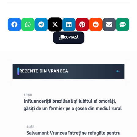
COPIAZĂ
RECENTE DIN VRANCEA
12:00
Influenceriță braziliană și iubitul ei omorâți,
găsiți de un fermier pe o șosea din mediul rural
11:54
Salvamont Vrancea întreține refugiile pentru