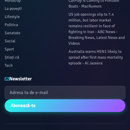
Horoscop
CarPlay is Coming to Pontoon
Boats - MacRumors
La povești
US job openings slip to 7.4
Lifestyle
million, but labor market
Politica
remains resilient in face of
fighting in Iran - ABC News -
Sanatate
Breaking News, Latest News and
Social
Videos
Sport
Australia warns H5N1 likely to
Știați că
spread after first mass mortality
episode - Al Jazeera
Tech
Newsletter
Abonează-te