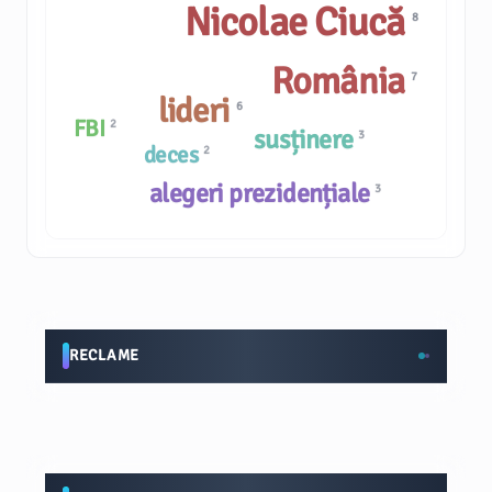
Nicolae Ciucă
8
România
7
lideri
6
FBI
2
susținere
3
deces
2
alegeri prezidențiale
3
RECLAME