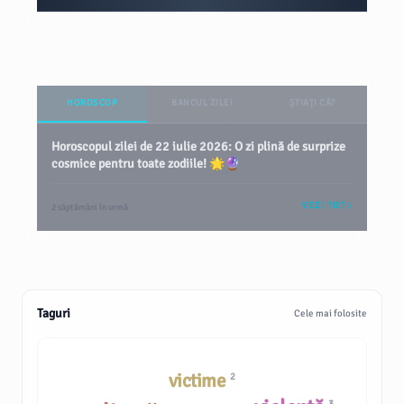
HOROSCOP
BANCUL ZILEI
ȘTIAȚI CĂ?
Horoscopul zilei de 22 iulie 2026: O zi plină de surprize
cosmice pentru toate zodiile! 🌟🔮
VEZI TOT
2 săptămâni în urmă
Taguri
Cele mai folosite
victime
2
3