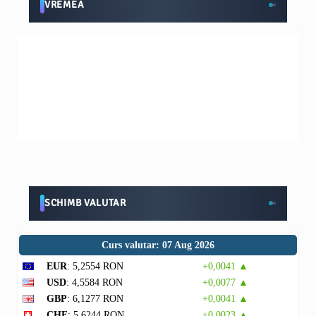
VREMEA
SCHIMB VALUTAR
Curs valutar: 07 Aug 2026
EUR
: 5,2554 RON
+0,0041 ▲
USD
: 4,5584 RON
+0,0077 ▲
GBP
: 6,1277 RON
+0,0041 ▲
CHF
: 5,6244 RON
+0,0023 ▲