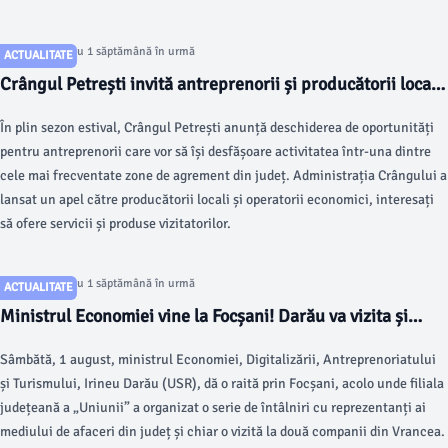
Articol postat cu 1 săptămână în urmă
ACTUALITATE
Crângul Petrești invită antreprenorii și producătorii locali
să-și dezvolte afacerile în cea mai vizitată zonă de
În plin sezon estival, Crângul Petrești anunță deschiderea de oportunități
agrement din Vrancea
pentru antreprenorii care vor să își desfășoare activitatea într-una dintre
cele mai frecventate zone de agrement din județ. Administrația Crângului a
lansat un apel către producătorii locali și operatorii economici, interesați
să ofere servicii și produse vizitatorilor.
Articol postat cu 1 săptămână în urmă
ACTUALITATE
Ministrul Economiei vine la Focșani! Darău va vizita și
fabrica de tablă a proaspătului membru al USR Vrancea,
Sâmbătă, 1 august, ministrul Economiei, Digitalizării, Antreprenoriatului
Valentin Rezmeriță
și Turismului, Irineu Darău (USR), dă o raită prin Focșani, acolo unde filiala
județeană a „Uniunii” a organizat o serie de întâlniri cu reprezentanți ai
mediului de afaceri din județ și chiar o vizită la două companii din Vrancea.