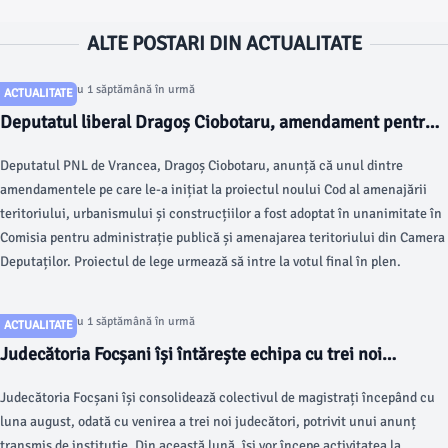
ALTE POSTARI DIN ACTUALITATE
Articol postat cu 1 săptămână în urmă
ACTUALITATE
Deputatul liberal Dragoș Ciobotaru, amendament pentru
construirea anexelor gospodărești din mediul rural
Deputatul PNL de Vrancea, Dragoș Ciobotaru, anunță că unul dintre
amendamentele pe care le-a inițiat la proiectul noului Cod al amenajării
teritoriului, urbanismului și construcțiilor a fost adoptat în unanimitate în
Comisia pentru administrație publică și amenajarea teritoriului din Camera
Deputaților. Proiectul de lege urmează să intre la votul final în plen.
Articol postat cu 1 săptămână în urmă
ACTUALITATE
Judecătoria Focșani își întărește echipa cu trei noi
magistrați din luna august
Judecătoria Focșani își consolidează colectivul de magistrați începând cu
luna august, odată cu venirea a trei noi judecători, potrivit unui anunț
transmis de instituție. Din această lună, își vor începe activitatea la