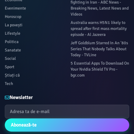
fighting in Iran - ABC News -
Evenimente
Breaking News, Latest News and
Videos
Horoscop
Australia warns H5N1 likely to
La povești
spread after first mass mortality
Lifestyle
episode - Al Jazeera
Politica
Jeff Goldblum Starred In An '80s
Series That Nobody Talks About
Sanatate
Today - TVLine
Social
5 Essential Apps To Download On
Sport
Your Nvidia Shield TV Pro -
Știați că
bgr.com
Tech
Newsletter
Abonează-te