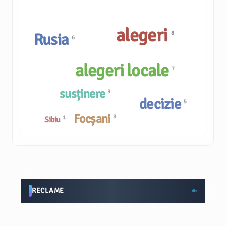
alegeri
8
Rusia
6
alegeri locale
7
susținere
3
decizie
5
Focșani
3
1
Sibiu
RECLAME