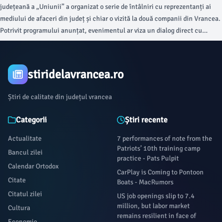
județeană a „Uniunii” a organizat o serie de întâlniri cu reprezentanți ai
mediului de afaceri din județ și chiar o vizită la două companii din Vrancea.
Potrivit programului anunțat, evenimentul ar viza un dialog direct cu
antreprenorii vrânceni privind provocările cu care se confruntă,
oportunitățile de dezvoltare și măsurile prin care autoritățile centrale pot
contribui la crearea unui mediu economic mai competitiv și mai predictibil.
stiridelavrancea.ro
Știri de calitate din județul vrancea
Categorii
Știri recente
Actualitate
7 performances of note from the
Patriots’ 10th training camp
Bancul zilei
practice - Pats Pulpit
Calendar Ortodox
CarPlay is Coming to Pontoon
Citate
Boats - MacRumors
Citatul zilei
US job openings slip to 7.4
million, but labor market
Cultura
remains resilient in face of
Economie