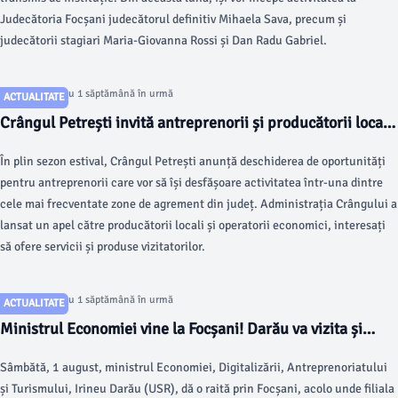
Judecătoria Focșani judecătorul definitiv Mihaela Sava, precum și
judecătorii stagiari Maria-Giovanna Rossi și Dan Radu Gabriel.
Articol postat cu 1 săptămână în urmă
ACTUALITATE
Crângul Petrești invită antreprenorii și producătorii locali
să-și dezvolte afacerile în cea mai vizitată zonă de
În plin sezon estival, Crângul Petrești anunță deschiderea de oportunități
agrement din Vrancea
pentru antreprenorii care vor să își desfășoare activitatea într-una dintre
cele mai frecventate zone de agrement din județ. Administrația Crângului a
lansat un apel către producătorii locali și operatorii economici, interesați
să ofere servicii și produse vizitatorilor.
Articol postat cu 1 săptămână în urmă
ACTUALITATE
Ministrul Economiei vine la Focșani! Darău va vizita și
fabrica de tablă a proaspătului membru al USR Vrancea,
Sâmbătă, 1 august, ministrul Economiei, Digitalizării, Antreprenoriatului
Valentin Rezmeriță
și Turismului, Irineu Darău (USR), dă o raită prin Focșani, acolo unde filiala