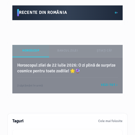
RECENTE DIN ROMÂNIA
HOROSCOP
BANCUL ZILEI
ȘTIAȚI CĂ?
Horoscopul zilei de 22 iulie 2026: O zi plină de surprize
cosmice pentru toate zodiile! 🌟🔮
VEZI TOT
2 săptămâni în urmă
Taguri
Cele mai folosite