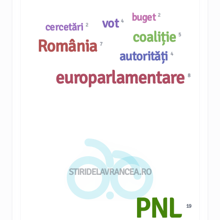
buget
2
vot
4
cercetări
2
coaliție
5
România
7
autorități
4
europarlamentare
8
STIRIDELAVRANCEA.RO
PNL
19